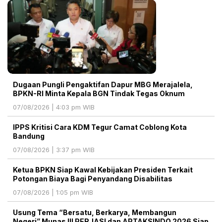
Dugaan Pungli Pengaktifan Dapur MBG Merajalela,
BPKN-RI Minta Kepala BGN Tindak Tegas Oknum
07/08/2026 | 4:03 pm WIB
IPPS Kritisi Cara KDM Tegur Camat Coblong Kota
Bandung
07/08/2026 | 3:37 pm WIB
Ketua BPKN Siap Kawal Kebijakan Presiden Terkait
Potongan Biaya Bagi Penyandang Disabilitas
07/08/2026 | 1:05 pm WIB
Usung Tema “Bersatu, Berkarya, Membangun
Negeri” Munas III PERJASI dan APTAKSINDO 2026 Siap