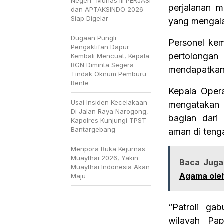
Negeri” Munas III PERJASI
perjalanan 
dan APTAKSINDO 2026
Siap Digelar
yang mengalam
Dugaan Pungli
Personel ke
Pengaktifan Dapur
pertolonga
Kembali Mencuat, Kepala
BGN Diminta Segera
mendapatkan 
Tindak Oknum Pemburu
Rente
Kepala Opera
Usai Insiden Kecelakaan
mengatakan 
Di Jalan Raya Narogong,
bagian dari
Kapolres Kunjungi TPST
Bantargebang
aman di teng
Menpora Buka Kejurnas
Muaythai 2026, Yakin
Baca Juga
Muaythai Indonesia Akan
Agama oleh
Maju
“Patroli ga
wilayah Pap