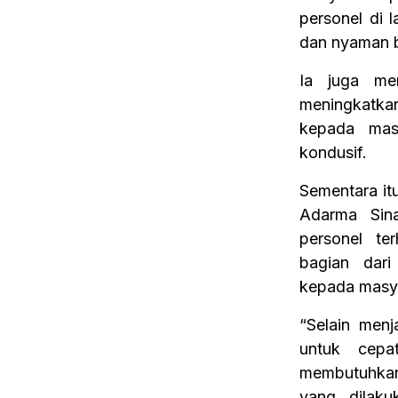
personel di
dan nyaman b
Ia juga me
meningkatka
kepada mas
kondusif.
Sementara it
Adarma Sina
personel te
bagian dar
kepada masy
“Selain menj
untuk cepa
membutuhkan
yang dilak