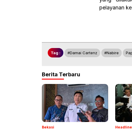
pelayanan ke
Tag :
#damai Cartenz
#nabire
Pa
Berita Terbaru
Bekasi
Headline