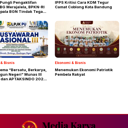
Pungli Pengaktifan
IPPS Kritisi Cara KDM Tegur
BG Merajalela, BPKN-RI
Camat Coblong Kota Bandung
epala BGN Tindak Tegas
& Bisnis
Ekonomi & Bisnis
ema “Bersatu, Berkarya,
Menemukan Ekonomi Patriotik
un Negeri” Munas III
Pembela Rakyat
 dan APTAKSINDO 2026
elar