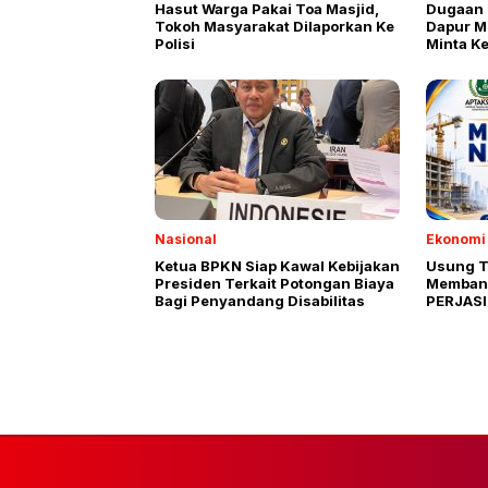
Hasut Warga Pakai Toa Masjid,
Dugaan 
Tokoh Masyarakat Dilaporkan Ke
Dapur M
Polisi
Minta K
Oknum
Nasional
Ekonomi 
Ketua BPKN Siap Kawal Kebijakan
Usung T
Presiden Terkait Potongan Biaya
Membang
Bagi Penyandang Disabilitas
PERJASI
Siap Dig