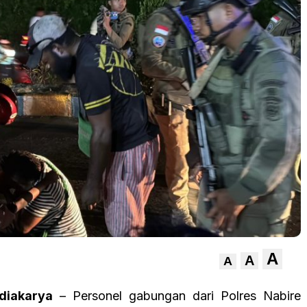
A
A
A
diakarya
– Personel gabungan dari Polres Nabire