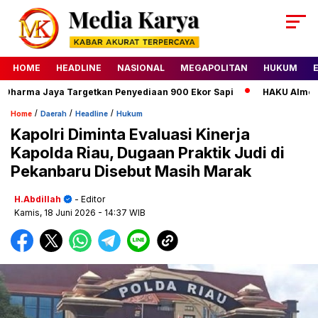
HOME
HEADLINE
NASIONAL
MEGAPOLITAN
HUKUM
harma Jaya Targetkan Penyediaan 900 Ekor Sapi
HAKU Almond Cl
/
/
/
Home
Daerah
Headline
Hukum
Kapolri Diminta Evaluasi Kinerja
Kapolda Riau, Dugaan Praktik Judi di
Pekanbaru Disebut Masih Marak
H.Abdillah
- Editor
Kamis, 18 Juni 2026
- 14:37 WIB