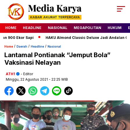
HOME
HEADLINE
NASIONAL
MEGAPOLITAN
HUKUM
900 Ekor Sapi
HAKU Almond Classic Deluxe Jadi Andalan Glico
/
/
/
Home
Daerah
Headline
Nasional
Lantamal Pontianak “Jemput Bola”
Vaksinasi Nelayan
ATH1
- Editor
Minggu, 22 Agustus 2021
- 22:25 WIB