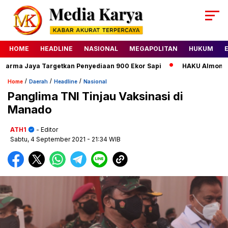
HOME
HEADLINE
NASIONAL
MEGAPOLITAN
HUKUM
rma Jaya Targetkan Penyediaan 900 Ekor Sapi
HAKU Almond Cla
/
/
/
Home
Daerah
Headline
Nasional
Panglima TNI Tinjau Vaksinasi di
Manado
ATH1
- Editor
Sabtu, 4 September 2021
- 21:34 WIB