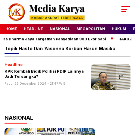
HOME
HEADLINE
NASIONAL
MEGAPOLITAN
HUKUM
mda Dharma Jaya Targetkan Penyediaan 900 Ekor Sapi
HAKU Alm
Topik
Hasto Dan Yasonna Korban Harun Masiku
Headline
KPK Kembali Bidik Politisi PDIP Lainnya
Jadi Tersangka?
Rabu, 25 Desember 2024 - 21:47 WIB
NASIONAL