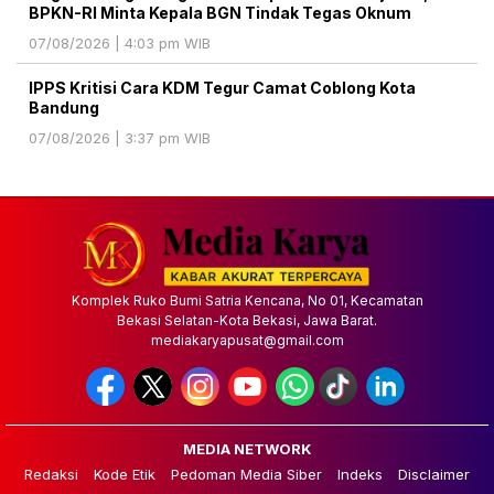
BPKN-RI Minta Kepala BGN Tindak Tegas Oknum
07/08/2026 | 4:03 pm WIB
IPPS Kritisi Cara KDM Tegur Camat Coblong Kota
Bandung
07/08/2026 | 3:37 pm WIB
Komplek Ruko Bumi Satria Kencana, No 01, Kecamatan
Bekasi Selatan-Kota Bekasi, Jawa Barat.
mediakaryapusat@gmail.com
MEDIA NETWORK
Redaksi
Kode Etik
Pedoman Media Siber
Indeks
Disclaimer