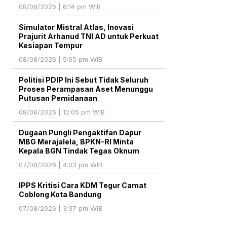
08/08/2026 | 6:14 pm WIB
Simulator Mistral Atlas, Inovasi
Prajurit Arhanud TNI AD untuk Perkuat
Kesiapan Tempur
08/08/2026 | 5:05 pm WIB
Politisi PDIP Ini Sebut Tidak Seluruh
Proses Perampasan Aset Menunggu
Putusan Pemidanaan
08/08/2026 | 12:05 pm WIB
Dugaan Pungli Pengaktifan Dapur
MBG Merajalela, BPKN-RI Minta
Kepala BGN Tindak Tegas Oknum
07/08/2026 | 4:03 pm WIB
IPPS Kritisi Cara KDM Tegur Camat
Coblong Kota Bandung
07/08/2026 | 3:37 pm WIB