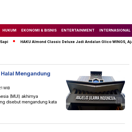
HUKUM
EKONOMI & BISNIS
ENTERTAINMENT
INTERNASIONAL
pi
HAKU Almond Classic Deluxe Jadi Andalan Glico WINGS, Aja
k Halal Mengandung
21 WIB
esia (MUI) akhirnya
 yang disebut mengandung kata
…