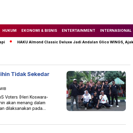
HUKUM
EKONOMI & BISNIS
ENTERTAINMENT
INTERNASIONAL
i
HAKU Almond Classic Deluxe Jadi Andalan Glico WINGS, Ajak
ihin Tidak Sekedar
 WIB
S Voters (Heri Koswara-
lihin akan menang dalam
kan dilaksanakan pada…