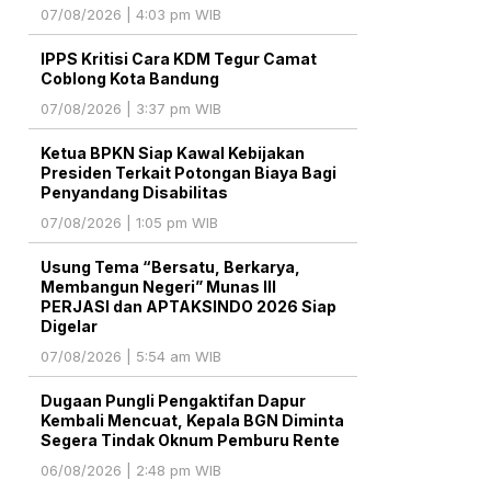
07/08/2026 | 4:03 pm WIB
IPPS Kritisi Cara KDM Tegur Camat
Coblong Kota Bandung
07/08/2026 | 3:37 pm WIB
Ketua BPKN Siap Kawal Kebijakan
Presiden Terkait Potongan Biaya Bagi
Penyandang Disabilitas
07/08/2026 | 1:05 pm WIB
Usung Tema “Bersatu, Berkarya,
Membangun Negeri” Munas III
PERJASI dan APTAKSINDO 2026 Siap
Digelar
07/08/2026 | 5:54 am WIB
Dugaan Pungli Pengaktifan Dapur
Kembali Mencuat, Kepala BGN Diminta
Segera Tindak Oknum Pemburu Rente
06/08/2026 | 2:48 pm WIB