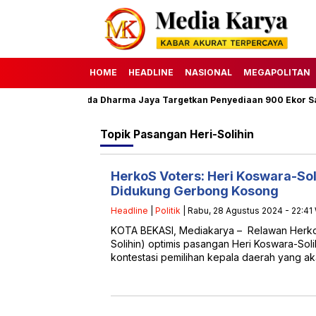
HOME
HEADLINE
NASIONAL
MEGAPOLITAN
ha 1447 H, Perumda Dharma Jaya Targetkan Penyediaan 900 Ekor Sap
Topik
Pasangan Heri-Solihin
HerkoS Voters: Heri Koswara-Sol
Didukung Gerbong Kosong
Headline
|
Politik
| Rabu, 28 Agustus 2024 - 22:41
KOTA BEKASI, Mediakarya – Relawan Herko
Solihin) optimis pasangan Heri Koswara-So
kontestasi pemilihan kepala daerah yang a