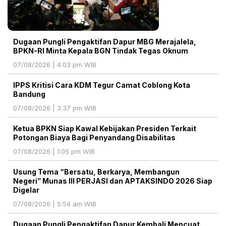
Dugaan Pungli Pengaktifan Dapur MBG Merajalela,
BPKN-RI Minta Kepala BGN Tindak Tegas Oknum
07/08/2026 | 4:03 pm WIB
IPPS Kritisi Cara KDM Tegur Camat Coblong Kota
Bandung
07/08/2026 | 3:37 pm WIB
Ketua BPKN Siap Kawal Kebijakan Presiden Terkait
Potongan Biaya Bagi Penyandang Disabilitas
07/08/2026 | 1:05 pm WIB
Usung Tema “Bersatu, Berkarya, Membangun
Negeri” Munas III PERJASI dan APTAKSINDO 2026 Siap
Digelar
07/08/2026 | 5:54 am WIB
Dugaan Pungli Pengaktifan Dapur Kembali Mencuat,