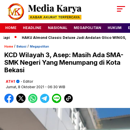
HOME
HEADLINE
NASIONAL
MEGAPOLITAN
HUKUM
pi
HAKU Almond Classic Deluxe Jadi Andalan Glico WINGS, Aja
/
/
Home
Bekasi
Megapolitan
KCD Wilayah 3, Asep: Masih Ada SMA-
SMK Negeri Yang Menumpang di Kota
Bekasi
ATH1
- Editor
Jumat, 8 Oktober 2021
- 06:30 WIB