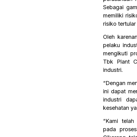
Sebagai gam
memiliki risi
risiko tertul
Oleh karena
pelaku indus
mengikuti pr
Tbk Plant C
industri.
“Dengan men
ini dapat me
industri da
kesehatan yan
“Kami telah
pada proses