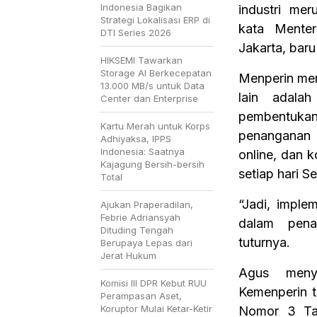
Indonesia Bagikan
industri me
Strategi Lokalisasi ERP di
kata Menter
DTI Series 2026
Jakarta, baru 
HIKSEMI Tawarkan
Storage AI Berkecepatan
Menperin men
13.000 MB/s untuk Data
lain adala
Center dan Enterprise
pembentukan
Kartu Merah untuk Korps
penanganan 
Adhiyaksa, IPPS
Indonesia: Saatnya
online, dan 
Kajagung Bersih-bersih
setiap hari S
Total
“Jadi, imple
Ajukan Praperadilan,
Febrie Adriansyah
dalam pena
Dituding Tengah
tuturnya.
Berupaya Lepas dari
Jerat Hukum
Agus menya
Komisi III DPR Kebut RUU
Kemenperin t
Perampasan Aset,
Koruptor Mulai Ketar-Ketir
Nomor 3 Tah