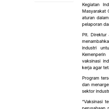
Kegiatan In
Masyarakat C
aturan dalam
pelaporan da
Plt. Direktur
menambahkan
industri un
Kemenperin 
vaksinasi in
kerja agar t
Program ters
dan menarget
sektor industr
“Vaksinasi t
perusahaan 