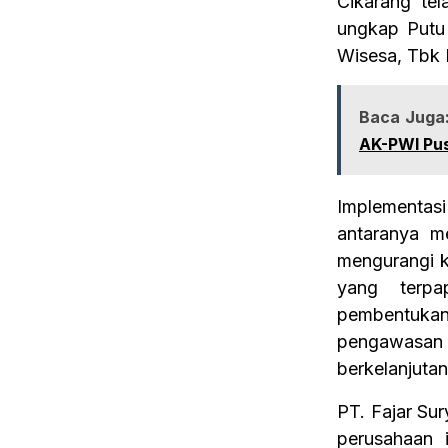
Cikarang tel
ungkap Putu 
Wisesa, Tbk P
Baca Juga
AK-PWI Pu
Implementas
antaranya m
mengurangi k
yang terpa
pembentukan 
pengawasa
berkelanjutan
PT. Fajar Su
perusahaan 