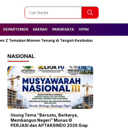
DEPARTEMEN
DAERAH
PARIWISATA
OPINI
Temukan Momen Tenang di Tengah Kesibukan
Tak Lagi Kesulitan 
NASIONAL
Usung Tema “Bersatu, Berkarya,
Membangun Negeri” Munas III
PERJASI dan APTAKSINDO 2026 Siap