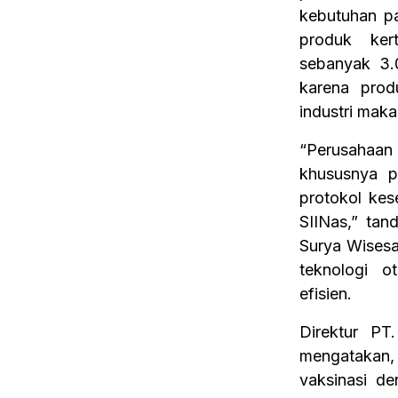
kebutuhan p
produk ker
sebanyak 3.0
karena pro
industri mak
“Perusahaan
khususnya p
protokol kes
SIINas,” tan
Surya Wisesa
teknologi o
efisien.
Direktur PT
mengatakan
vaksinasi de