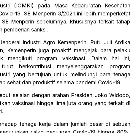
dustri (IOMKI) pada Masa Kedaruratan Kesehatan
ovid-19. SE Menperin 3/2021 ini lebih memperketat
 SE Menperin sebelumnya, khususnya terkait tahap
n pemberian sanksi.
 Jenderal Industri Agro Kemenperin, Putu Juli Ardika
, Kemenperin juga proaktif mengajak para pelaku
tuk mengikuti program vaksinasi. Dalam hal ini,
turut berkontribusi menyelenggarakan program
dustri yang bertujuan untuk melindungi para tenaga
etap sehat dan produktif selama pandemi Covid-19.
ebut sejalan dengan arahan Presiden Joko Widodo,
kan vaksinasi hingga lima juta orang yang terkait di
i.
erhadap tenaga kerja dalam jumlah besar di sebuah
menurunkan risiko penularan Covid-19 hingga 80%.