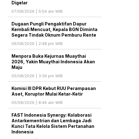
Digelar
07/08/2026 | 5:54 am WIB
Dugaan Pungli Pengaktifan Dapur
Kembali Mencuat, Kepala BGN Diminta
Segera Tindak Oknum Pemburu Rente
06/08/2026 | 2:48 pm WIB
Menpora Buka Kejurnas Muaythai
2026, Yakin Muaythai Indonesia Akan
Maju
05/08/2026 | 3:39 pm WIB
Komisi III DPR Kebut RUU Perampasan
Aset, Koruptor Mulai Ketar-Ketir
05/08/2026 | 8:46 am WIB
FAST Indonesia Synergy: Kolaborasi
Antarkementrian dan Lembaga Jadi
Kunci Tata Kelola Sistem Pertanahan
Indonesia