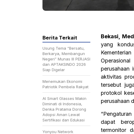
Bekasi, Med
Berita Terkait
yang kondu
Usung Tema “Bersatu,
Kementerian 
Berkarya, Membangun
Negeri” Munas III PERJASI
Operasional
dan APTAKSINDO 2026
perusahaan i
Siap Digelar
aktivitas pro
Menemukan Ekonomi
tersebut ju
Patriotik Pembela Rakyat
protokol kes
AI Smart Glasses Makin
perusahaan d
Diminati di Indonesia,
Denka Pratama Dorong
“Pengaturan 
Adopsi Aman Lewat
Sertifikasi dan Edukasi
dapat berop
termonitor d
Yonyou Network