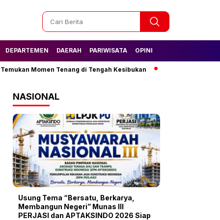
DEPARTEMEN
DAERAH
PARIWISATA
OPINI
an Momen Tenang di Tengah Kesibukan
Tak Lagi Kesulitan Air, 
NASIONAL
Usung Tema “Bersatu, Berkarya,
Membangun Negeri” Munas III
PERJASI dan APTAKSINDO 2026 Siap