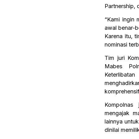
Partnership,
“Kami ingin 
awal benar-b
Karena itu, t
nominasi terb
Tim juri Kom
Mabes Polr
Keterlibat
menghadirkan
komprehensif
Kompolnas 
mengajak ma
lainnya untu
dinilai memili