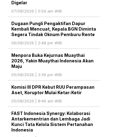
Digelar
07/08/2026 | 5:54 am WIB
Dugaan Pungli Pengaktifan Dapur
Kembali Mencuat, Kepala BGN Diminta
Segera Tindak Oknum Pemburu Rente
06/08/2026 | 2:48 pm WIB
Menpora Buka Kejurnas Muaythai
2026, Yakin Muaythai Indonesia Akan
Maju
05/08/2026 | 3:39 pm WIB
Komisi III DPR Kebut RUU Perampasan
Aset, Koruptor Mulai Ketar-Ketir
05/08/2026 | 8:46 am WIB
FAST Indonesia Synergy: Kolaborasi
Antarkementrian dan Lembaga Jadi
Kunci Tata Kelola Sistem Pertanahan
Indonesia