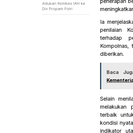
penerapan bes
Adukan Kombes IAH ke
meningkatkan 
Div Propam Polri
Ia menjelask
penilaian 
terhadap p
Kompolnas, t
diberikan.
Baca Jug
Kementeria
Selain menil
melakukan p
terbaik unt
kondisi nyat
indikator ut