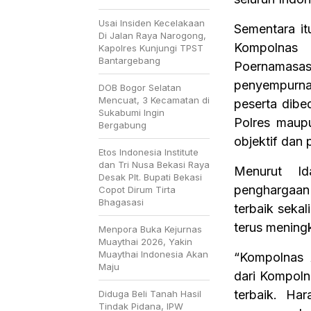
Usai Insiden Kecelakaan
Sementara it
Di Jalan Raya Narogong,
Kompolnas 
Kapolres Kunjungi TPST
Bantargebang
Poernamasa
penyempurna
DOB Bogor Selatan
Mencuat, 3 Kecamatan di
peserta dibed
Sukabumi Ingin
Polres maupu
Bergabung
objektif dan 
Etos Indonesia Institute
dan Tri Nusa Bekasi Raya
Menurut Id
Desak Plt. Bupati Bekasi
penghargaan
Copot Dirum Tirta
Bhagasasi
terbaik sekal
terus mening
Menpora Buka Kejurnas
Muaythai 2026, Yakin
Muaythai Indonesia Akan
“Kompolnas 
Maju
dari Kompoln
terbaik. Ha
Diduga Beli Tanah Hasil
Tindak Pidana, IPW