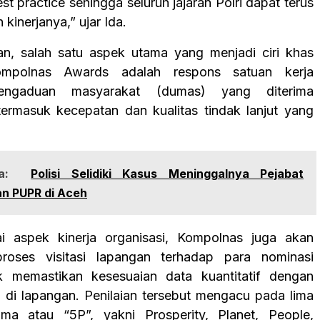
t practice sehingga seluruh jajaran Polri dapat terus
kinerjanya,” ujar Ida.
an, salah satu aspek utama yang menjadi ciri khas
Kompolnas Awards adalah respons satuan kerja
engaduan masyarakat (dumas) yang diterima
ermasuk kecepatan dan kualitas tindak lanjut yang
a:
Polisi Selidiki Kasus Meninggalnya Pejabat
n PUPR di Aceh
ai aspek kinerja organisasi, Kompolnas juga akan
roses visitasi lapangan terhadap para nominasi
uk memastikan kesesuaian data kuantitatif dengan
a di lapangan. Penilaian tersebut mengacu pada lima
ama atau “5P”, yakni Prosperity, Planet, People,