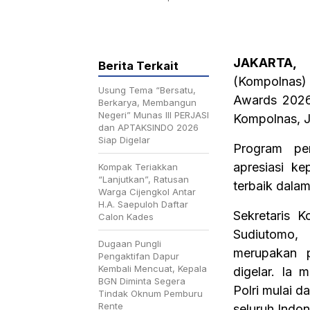
JAKARTA, 
Berita Terkait
(Kompolnas)
Usung Tema “Bersatu,
Awards 2026 
Berkarya, Membangun
Negeri” Munas III PERJASI
Kompolnas, J
dan APTAKSINDO 2026
Siap Digelar
Program pe
apresiasi ke
Kompak Teriakkan
“Lanjutkan”, Ratusan
terbaik dala
Warga Cijengkol Antar
H.A. Saepuloh Daftar
Sekretaris K
Calon Kades
Sudiutomo,
Dugaan Pungli
merupakan p
Pengaktifan Dapur
Kembali Mencuat, Kepala
digelar. Ia 
BGN Diminta Segera
Polri mulai d
Tindak Oknum Pemburu
Rente
seluruh Indon