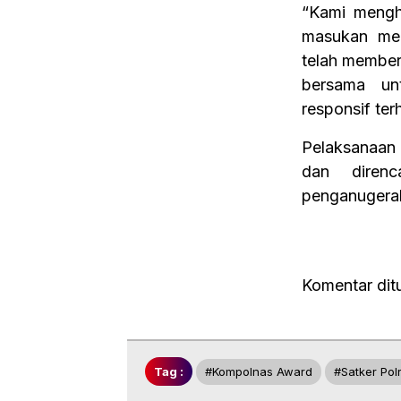
“Kami mengh
masukan men
telah memberi
bersama un
responsif te
Pelaksanaan
dan diren
penganugera
Komentar dit
Tag :
#kompolnas Award
#satker Polr