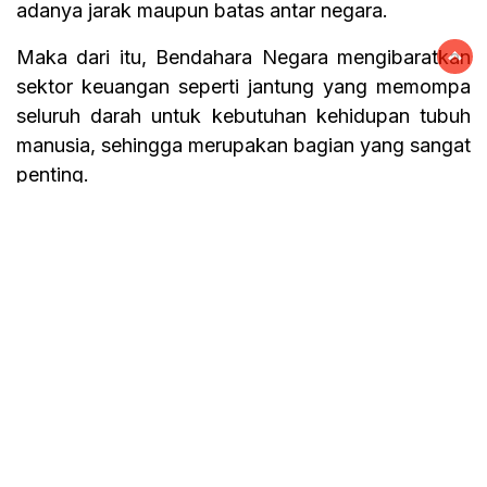
adanya jarak maupun batas antar negara.
Maka dari itu, Bendahara Negara mengibaratkan
sektor keuangan seperti jantung yang memompa
seluruh darah untuk kebutuhan kehidupan tubuh
manusia, sehingga merupakan bagian yang sangat
penting.
“Sektor keuangan juga sama yaitu mengaliri dan
menghidupi kehidupan perekonomian,”
ungkapnya.(qq)
Tag :
Menkeu
Sektor Keuangan Global