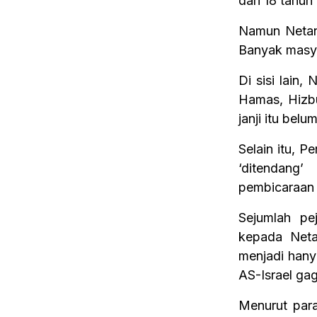
dari 18 tahun
Namun Netany
Banyak masy
Di sisi lain
Hamas, Hizbu
janji itu bel
Selain itu, 
‘ditendang
pembicaraan 
Sejumlah pe
kepada Neta
menjadi han
AS-Israel ga
Menurut para