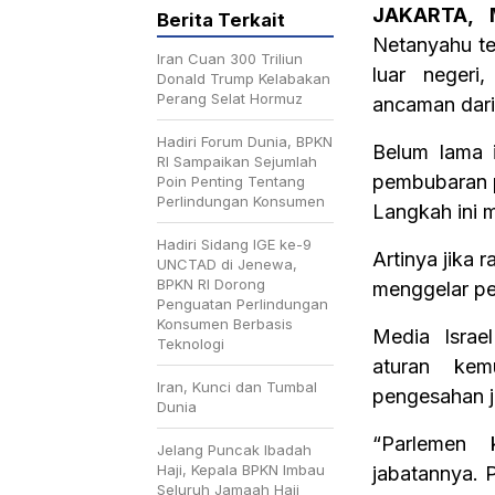
JAKARTA, 
Berita Terkait
Netanyahu te
Iran Cuan 300 Triliun
luar negeri
Donald Trump Kelabakan
Perang Selat Hormuz
ancaman dari
Hadiri Forum Dunia, BPKN
Belum lama 
RI Sampaikan Sejumlah
pembubaran 
Poin Penting Tentang
Perlindungan Konsumen
Langkah ini 
Hadiri Sidang IGE ke-9
Artinya jika
UNCTAD di Jenewa,
BPKN RI Dorong
menggelar pe
Penguatan Perlindungan
Konsumen Berbasis
Media Israe
Teknologi
aturan kem
Iran, Kunci dan Tumbal
pengesahan ju
Dunia
“Parlemen 
Jelang Puncak Ibadah
Haji, Kepala BPKN Imbau
jabatannya. 
Seluruh Jamaah Haji