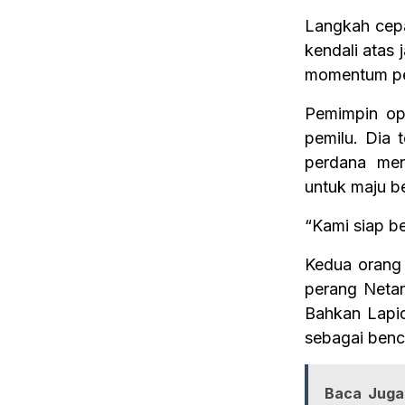
Langkah cepa
kendali atas 
momentum pe
Pemimpin opo
pemilu. Dia 
perdana men
untuk maju b
“Kami siap be
Kedua orang 
perang Neta
Bahkan Lapid
sebagai benca
Baca Juga