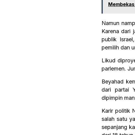
Membekas d
Namun nampa
Karena dari j
publik Israe
pemilih dan u
Likud diproy
parlemen. Jum
Beyahad kemu
dari partai 
dipimpin mant
Karir politik
salah satu y
sepanjang kar