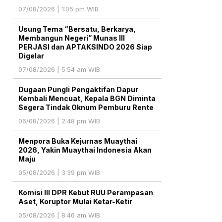
07/08/2026 | 1:05 pm WIB
Usung Tema “Bersatu, Berkarya,
Membangun Negeri” Munas III
PERJASI dan APTAKSINDO 2026 Siap
Digelar
07/08/2026 | 5:54 am WIB
Dugaan Pungli Pengaktifan Dapur
Kembali Mencuat, Kepala BGN Diminta
Segera Tindak Oknum Pemburu Rente
06/08/2026 | 2:48 pm WIB
Menpora Buka Kejurnas Muaythai
2026, Yakin Muaythai Indonesia Akan
Maju
05/08/2026 | 3:39 pm WIB
Komisi III DPR Kebut RUU Perampasan
Aset, Koruptor Mulai Ketar-Ketir
05/08/2026 | 8:46 am WIB