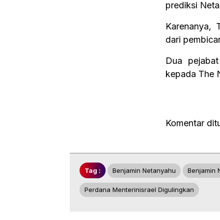
prediksi Net
Karenanya, 
dari pembica
Dua pejabat
kepada The N
Komentar dit
Tag :
Benjamin Netanyahu
Benjamin 
Perdana Menterinisrael Digulingkan