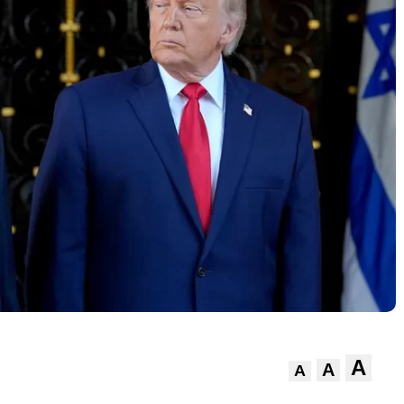
A
A
A