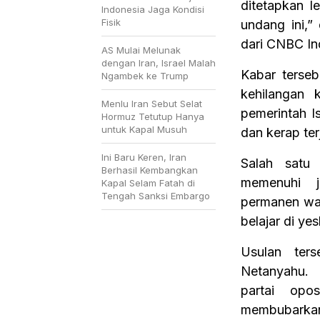
ditetapkan l
Indonesia Jaga Kondisi
Fisik
undang ini,” 
dari CNBC In
AS Mulai Melunak
dengan Iran, Israel Malah
Kabar terseb
Ngambek ke Trump
kehilangan k
Menlu Iran Sebut Selat
pemerintah I
Hormuz Tetutup Hanya
untuk Kapal Musuh
dan kerap terj
Ini Baru Keren, Iran
Salah satu
Berhasil Kembangkan
memenuhi j
Kapal Selam Fatah di
Tengah Sanksi Embargo
permanen waj
belajar di ye
Usulan ters
Netanyahu.
partai opo
membubarkan