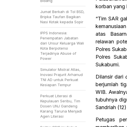
Bidang
korban yang 
Jumat Berkah di Tol BSD,
Bripka Taufan Bagikan
“Tim SAR ga
Nasi Kotak kepada Sopir
kemanusiaan 
IPPS Indonesia:
atas Basarn
Penempatan Jabatan
relawan pot
dari Unsur Keluarga Wali
Kota Berpotensi
Polres Sukab
Terjadinya Abuse of
Polres Suka
Power
Sukabumi.
Simulator Mistral Atlas,
Inovasi Prajurit Arhanud
Dilansir dari
TNI AD untuk Perkuat
berjumlah ti
Kesiapan Tempur
WIB. Awalnya
Perkuat Literasi di
tubuhnya dig
Kepulauan Seribu, Tim
Dosen UNJ Gandeng
Sandriah (12
Karang Taruna Menjadi
Agen Literasi
Petugas pen