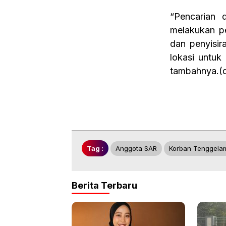
“Pencarian 
melakukan p
dan penyisir
lokasi untuk
tambahnya.(
Tag :
Anggota SAR
Korban Tenggela
Berita Terbaru