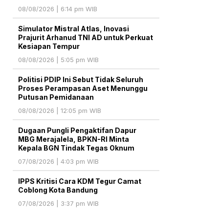
08/08/2026 | 6:14 pm WIB
Simulator Mistral Atlas, Inovasi
Prajurit Arhanud TNI AD untuk Perkuat
Kesiapan Tempur
08/08/2026 | 5:05 pm WIB
Politisi PDIP Ini Sebut Tidak Seluruh
Proses Perampasan Aset Menunggu
Putusan Pemidanaan
08/08/2026 | 12:05 pm WIB
Dugaan Pungli Pengaktifan Dapur
MBG Merajalela, BPKN-RI Minta
Kepala BGN Tindak Tegas Oknum
07/08/2026 | 4:03 pm WIB
IPPS Kritisi Cara KDM Tegur Camat
Coblong Kota Bandung
07/08/2026 | 3:37 pm WIB