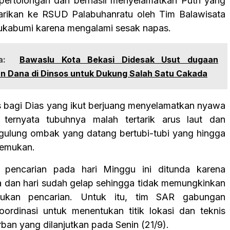
ertolongan dan berhasil menyelamatkan Putri yang
arikan ke RSUD Palabuhanratu oleh Tim Balawisata
kabumi karena mengalami sesak napas.
a:
Bawaslu Kota Bekasi Didesak Usut dugaan
 Dana di Dinsos untuk Dukung Salah Satu Cakada
bagi Dias yang ikut berjuang menyelamatkan nyawa
, ternyata tubuhnya malah tertarik arus laut dan
gulung ombak yang datang bertubi-tubi yang hingga
temukan.
, pencarian pada hari Minggu ini ditunda karena
a dan hari sudah gelap sehingga tidak memungkinkan
kukan pencarian. Untuk itu, tim SAR gabungan
ordinasi untuk menentukan titik lokasi dan teknis
ban yang dilanjutkan pada Senin (21/9).