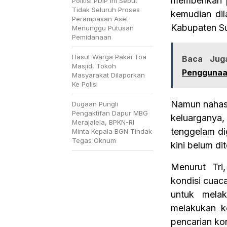
memberikan p
Politisi PDIP Ini Sebut
Tidak Seluruh Proses
kemudian dil
Perampasan Aset
Kabupaten Su
Menunggu Putusan
Pemidanaan
Hasut Warga Pakai Toa
Baca Jug
Masjid, Tokoh
Penggunaan
Masyarakat Dilaporkan
Ke Polisi
Namun nahas 
Dugaan Pungli
Pengaktifan Dapur MBG
keluarganya
Merajalela, BPKN-RI
tenggelam di
Minta Kepala BGN Tindak
Tegas Oknum
kini belum di
Menurut Tri
kondisi cuac
untuk mela
melakukan ko
pencarian kor