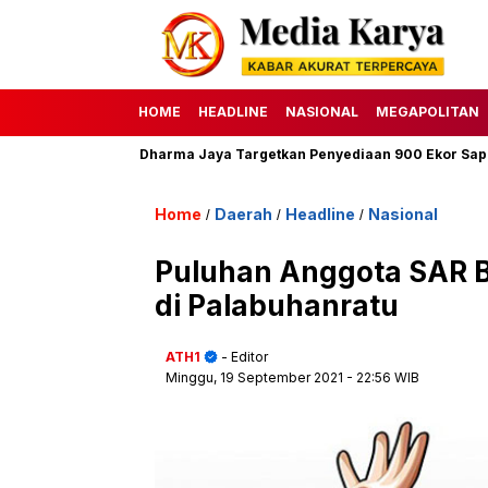
HOME
HEADLINE
NASIONAL
MEGAPOLITAN
47 H, Perumda Dharma Jaya Targetkan Penyediaan 900 Ekor Sapi
Home
Daerah
Headline
Nasional
/
/
/
Puluhan Anggota SAR B
di Palabuhanratu
ATH1
- Editor
Minggu, 19 September 2021
- 22:56 WIB