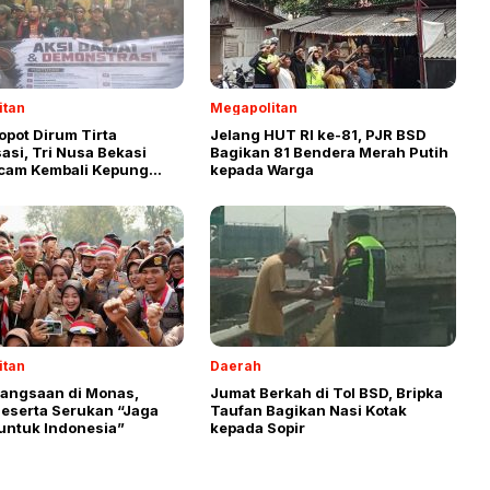
itan
Megapolitan
opot Dirum Tirta
Jelang HUT RI ke-81, PJR BSD
si, Tri Nusa Bekasi
Bagikan 81 Bendera Merah Putih
cam Kembali Kepung
kepada Warga
upati
itan
Daerah
bangsaan di Monas,
Jumat Berkah di Tol BSD, Bripka
Peserta Serukan “Jaga
Taufan Bagikan Nasi Kotak
untuk Indonesia”
kepada Sopir