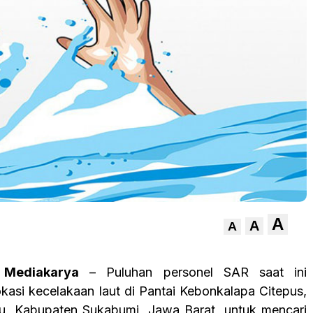
A
A
A
 Mediakarya
– Puluhan personel SAR saat ini
okasi kecelakaan laut di Pantai Kebonkalapa Citepus,
u, Kabupaten Sukabumi, Jawa Barat, untuk mencari