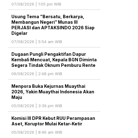
07/08/2026 | 1:05 pm WIB
Usung Tema “Bersatu, Berkarya,
Membangun Negeri” Munas III
PERJASI dan APTAKSINDO 2026 Siap
Digelar
07/08/2026 | 5:54 am WIB
Dugaan Pungli Pengaktifan Dapur
Kembali Mencuat, Kepala BGN Diminta
Segera Tindak Oknum Pemburu Rente
06/08/2026 | 2:48 pm WIB
Menpora Buka Kejurnas Muaythai
2026, Yakin Muaythai Indonesia Akan
Maju
05/08/2026 | 3:39 pm WIB
Komisi III DPR Kebut RUU Perampasan
Aset, Koruptor Mulai Ketar-Ketir
05/08/2026 | 8:46 am WIB