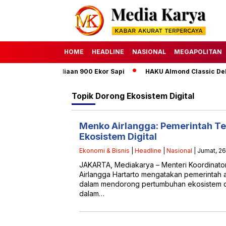
HOME
HEADLINE
NASIONAL
MEGAPOLITAN
Targetkan Penyediaan 900 Ekor Sapi
HAKU Almond Classic Delux
Topik
Dorong Ekosistem Digital
Menko Airlangga: Pemerintah Te
Ekosistem Digital
Ekonomi & Bisnis
|
Headline
|
Nasional
| Jumat, 2
JAKARTA, Mediakarya – Menteri Koordinat
Airlangga Hartarto mengatakan pemerintah 
dalam mendorong pertumbuhan ekosistem digi
dalam…