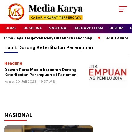
HOME
HEADLINE
NASIONAL
MEGAPOLITAN
HUKUM
harma Jaya Targetkan Penyediaan 900 Ekor Sapi
HAKU Almond C
Topik
Dorong Keterlibatan Perempuan
Headline
Dewan Pers: Media berperan Dorong
Keterlibatan Perempuan di Parlemen
Kamis, 20 Juli 2023 - 19:37 WIB
NASIONAL