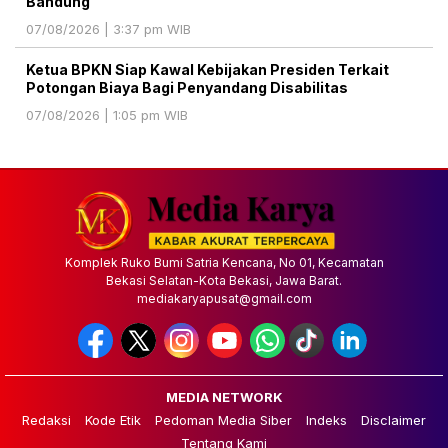
Bandung
07/08/2026 | 3:37 pm WIB
Ketua BPKN Siap Kawal Kebijakan Presiden Terkait
Potongan Biaya Bagi Penyandang Disabilitas
07/08/2026 | 1:05 pm WIB
Komplek Ruko Bumi Satria Kencana, No 01, Kecamatan
Bekasi Selatan-Kota Bekasi, Jawa Barat.
mediakaryapusat@gmail.com
MEDIA NETWORK
Redaksi
Kode Etik
Pedoman Media Siber
Indeks
Disclaimer
Tentang Kami