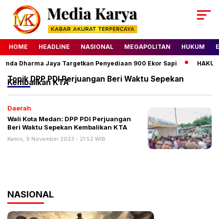
HOME
HEADLINE
NASIONAL
MEGAPOLITAN
HUKUM
rumda Dharma Jaya Targetkan Penyediaan 900 Ekor Sapi
HAKU Al
Topik
DPP PDI Perjuangan Beri Waktu Sepekan
Kembalikan KTA
Daerah
Wali Kota Medan: DPP PDI Perjuangan
Beri Waktu Sepekan Kembalikan KTA
Kamis, 9 November 2023 - 21:52 WIB
NASIONAL