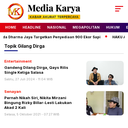
HOME
HEADLINE
NASIONAL
MEGAPOLITAN
HUKUM
mda Dharma Jaya Targetkan Penyediaan 900 Ekor Sapi
HAKU Almo
Topik
Gilang Dirga
Entertainment
Gandeng Dilang Dirga, Qays Rilis
Single Ketiga Salasa
Sabtu, 27 Juli 2024 - 11:04 WIB
Senayan
Pernah Nikah Siri, Nikita Mirzani
Bingung Rizky Billar-Lesti Lakukan
Akad 2 Kali
Selasa, 5 Oktober 2021 - 07:27 WIB