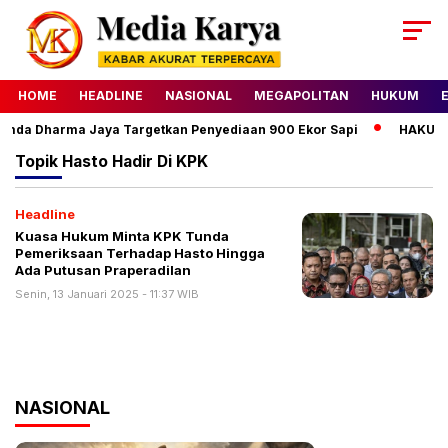
HOME
HEADLINE
NASIONAL
MEGAPOLITAN
HUKUM
umda Dharma Jaya Targetkan Penyediaan 900 Ekor Sapi
HAKU Alm
Topik
Hasto Hadir Di KPK
Headline
Kuasa Hukum Minta KPK Tunda
Pemeriksaan Terhadap Hasto Hingga
Ada Putusan Praperadilan
Senin, 13 Januari 2025 - 11:37 WIB
NASIONAL