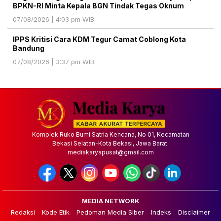
BPKN-RI Minta Kepala BGN Tindak Tegas Oknum
07/08/2026 | 4:03 pm WIB
IPPS Kritisi Cara KDM Tegur Camat Coblong Kota
Bandung
07/08/2026 | 3:37 pm WIB
Komplek Ruko Bumi Satria Kencana, No 01, Kecamatan
Bekasi Selatan-Kota Bekasi, Jawa Barat.
mediakaryapusat@gmail.com
MEDIA NETWORK
Redaksi
Kode Etik
Pedoman Media Siber
Indeks
Disclaimer