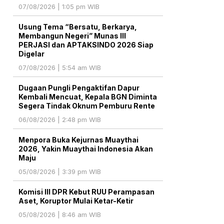
07/08/2026 | 1:05 pm WIB
Usung Tema “Bersatu, Berkarya,
Membangun Negeri” Munas III
PERJASI dan APTAKSINDO 2026 Siap
Digelar
07/08/2026 | 5:54 am WIB
Dugaan Pungli Pengaktifan Dapur
Kembali Mencuat, Kepala BGN Diminta
Segera Tindak Oknum Pemburu Rente
06/08/2026 | 2:48 pm WIB
Menpora Buka Kejurnas Muaythai
2026, Yakin Muaythai Indonesia Akan
Maju
05/08/2026 | 3:39 pm WIB
Komisi III DPR Kebut RUU Perampasan
Aset, Koruptor Mulai Ketar-Ketir
05/08/2026 | 8:46 am WIB