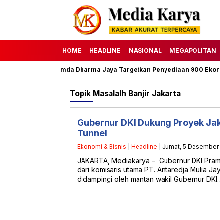
HOME
HEADLINE
NASIONAL
MEGAPOLITAN
adha 1447 H, Perumda Dharma Jaya Targetkan Penyediaan 900 Ekor S
Topik
Masalalh Banjir Jakarta
Gubernur DKI Dukung Proyek Jak
Tunnel
Ekonomi & Bisnis
|
Headline
| Jumat, 5 Desember 
JAKARTA, Mediakarya – Gubernur DKI Pra
dari komisaris utama PT. Antaredja Mulia 
didampingi oleh mantan wakil Gubernur DKI