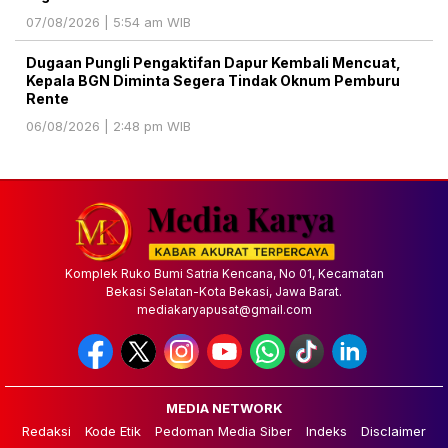
07/08/2026 | 5:54 am WIB
Dugaan Pungli Pengaktifan Dapur Kembali Mencuat,
Kepala BGN Diminta Segera Tindak Oknum Pemburu
Rente
06/08/2026 | 2:48 pm WIB
Komplek Ruko Bumi Satria Kencana, No 01, Kecamatan
Bekasi Selatan-Kota Bekasi, Jawa Barat.
mediakaryapusat@gmail.com
MEDIA NETWORK
Redaksi
Kode Etik
Pedoman Media Siber
Indeks
Disclaimer