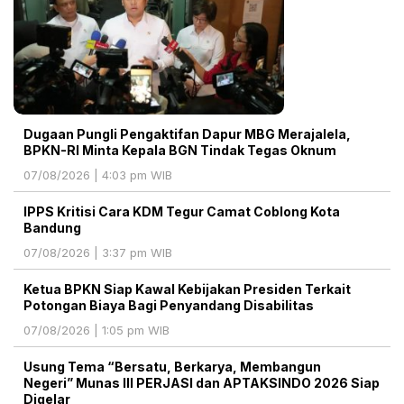
Dugaan Pungli Pengaktifan Dapur MBG Merajalela,
BPKN-RI Minta Kepala BGN Tindak Tegas Oknum
07/08/2026 | 4:03 pm WIB
IPPS Kritisi Cara KDM Tegur Camat Coblong Kota
Bandung
07/08/2026 | 3:37 pm WIB
Ketua BPKN Siap Kawal Kebijakan Presiden Terkait
Potongan Biaya Bagi Penyandang Disabilitas
07/08/2026 | 1:05 pm WIB
Usung Tema “Bersatu, Berkarya, Membangun
Negeri” Munas III PERJASI dan APTAKSINDO 2026 Siap
Digelar