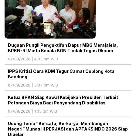
Dugaan Pungli Pengaktifan Dapur MBG Merajalela,
BPKN-RI Minta Kepala BGN Tindak Tegas Oknum
07/08/2026 | 4:03 pm WIB
IPPS Kritisi Cara KDM Tegur Camat Coblong Kota
Bandung
07/08/2026 | 3:37 pm WIB
Ketua BPKN Siap Kawal Kebijakan Presiden Terkait
Potongan Biaya Bagi Penyandang Disabilitas
07/08/2026 | 1:05 pm WIB
Usung Tema “Bersatu, Berkarya, Membangun
Negeri” Munas III PERJASI dan APTAKSINDO 2026 Siap
Digelar