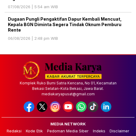
07/08/2026 | 5:54 am WIB
Dugaan Pungli Pengaktifan Dapur Kembali Mencuat,
Kepala BGN Diminta Segera Tindak Oknum Pemburu
Rente
06/08/2026 | 2:48 pm WIB
Komplek Ruko Bumi Satria Kencana, No 01, Kecamatan
Bekasi Selatan-Kota Bekasi, Jawa Barat.
mediakaryapusat@gmail.com
MEDIA NETWORK
Redaksi
Kode Etik
Pedoman Media Siber
Indeks
Disclaimer