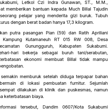
ukabumi, Letkol Czi Indra Gunawan, ST., M.M.,
at memberikan bantuan kepada Much Billal Tajudin
 seorang pelajar yang menderita gizi buruk. Tubuh
 kurus dengan berat badan hanya 17,3 kilogram.
akan putra pasangan Pian (59) dan Ratih Apriliani
a Kampung Kutamaneuh RT 015 RW 008, Desa
Kecamatan Gunungguruh, Kabupaten Sukabumi.
hari-hari bekerja sebagai buruh tani/serabutan,
terbatasan ekonomi membuat Billal tidak mampu
pengobatan.
al semakin memburuk setelah diduga terpapar bahan
bermain di lokasi pembuatan furnitur. Sejumlah
sempat dilakukan di klinik dan puskesmas, namun
na keterbatasan biaya.
nformasi tersebut, Dandim 0607/Kota Sukabumi