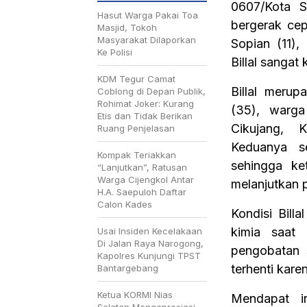
0607/Kota S
Hasut Warga Pakai Toa
bergerak cep
Masjid, Tokoh
Masyarakat Dilaporkan
Sopian (11),
Ke Polisi
Billal sangat
KDM Tegur Camat
Billal merup
Coblong di Depan Publik,
Rohimat Joker: Kurang
(35), warg
Etis dan Tidak Berikan
Cikujang, 
Ruang Penjelasan
Keduanya se
Kompak Teriakkan
sehingga ke
“Lanjutkan”, Ratusan
Warga Cijengkol Antar
melanjutkan 
H.A. Saepuloh Daftar
Calon Kades
Kondisi Bill
kimia saat 
Usai Insiden Kecelakaan
Di Jalan Raya Narogong,
pengobatan 
Kapolres Kunjungi TPST
terhenti kare
Bantargebang
Ketua KORMI Nias
Mendapat i