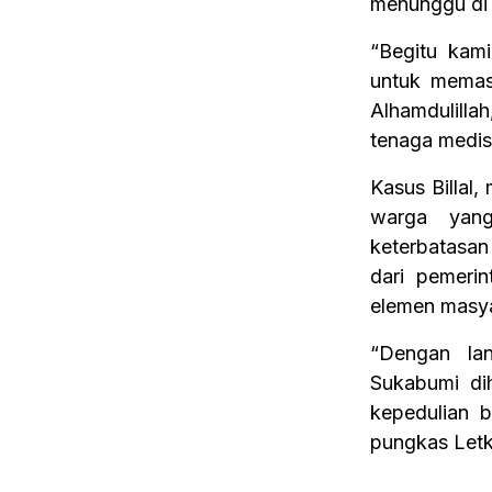
menunggu di 
“Begitu kami
untuk memas
Alhamdulill
tenaga medis
Kasus Billal
warga yang
keterbatasan 
dari pemerin
elemen masya
“Dengan la
Sukabumi di
kepedulian 
pungkas Letk