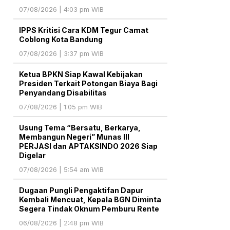
07/08/2026 | 4:03 pm WIB
IPPS Kritisi Cara KDM Tegur Camat
Coblong Kota Bandung
07/08/2026 | 3:37 pm WIB
Ketua BPKN Siap Kawal Kebijakan
Presiden Terkait Potongan Biaya Bagi
Penyandang Disabilitas
07/08/2026 | 1:05 pm WIB
Usung Tema “Bersatu, Berkarya,
Membangun Negeri” Munas III
PERJASI dan APTAKSINDO 2026 Siap
Digelar
07/08/2026 | 5:54 am WIB
Dugaan Pungli Pengaktifan Dapur
Kembali Mencuat, Kepala BGN Diminta
Segera Tindak Oknum Pemburu Rente
06/08/2026 | 2:48 pm WIB