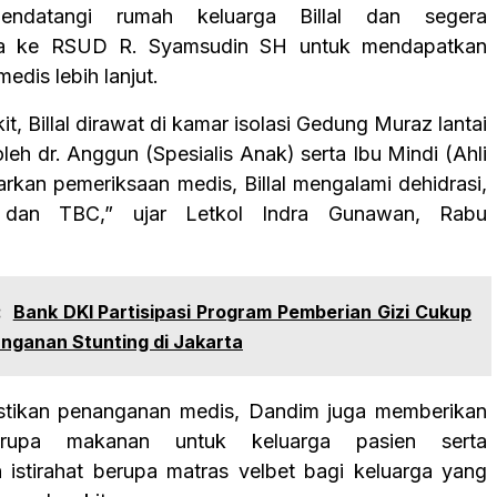
endatangi rumah keluarga Billal dan segera
 ke RSUD R. Syamsudin SH untuk mendapatkan
dis lebih lanjut.
it, Billal dirawat di kamar isolasi Gedung Muraz lantai
oleh dr. Anggun (Spesialis Anak) serta Ibu Mindi (Ahli
arkan pemeriksaan medis, Billal mengalami dehidrasi,
, dan TBC,” ujar Letkol Indra Gunawan, Rabu
:
Bank DKI Partisipasi Program Pemberian Gizi Cukup
nganan Stunting di Jakarta
stikan penanganan medis, Dandim juga memberikan
rupa makanan untuk keluarga pasien serta
 istirahat berupa matras velbet bagi keluarga yang