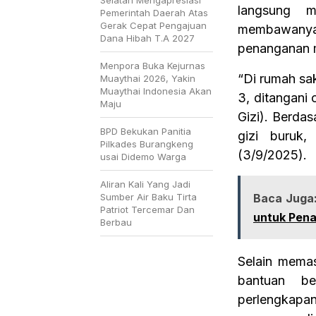
Selatan Mengapresiasi
langsung m
Pemerintah Daerah Atas
Gerak Cepat Pengajuan
membawanya
Dana Hibah T.A 2027
penanganan me
Menpora Buka Kejurnas
“Di rumah sak
Muaythai 2026, Yakin
Muaythai Indonesia Akan
3, ditangani 
Maju
Gizi). Berdas
BPD Bekukan Panitia
gizi buruk
Pilkades Burangkeng
(3/9/2025).
usai Didemo Warga
Aliran Kali Yang Jadi
Sumber Air Baku Tirta
Baca Juga
Patriot Tercemar Dan
untuk Pena
Berbau
Selain mema
bantuan be
perlengkapan