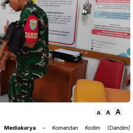
A
A
A
 Mediakarya
– Komandan Kodim (Dandim)