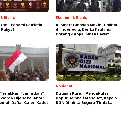
& Bisnis
Ekonomi & Bisnis
an Ekonomi Patriotik
AI Smart Glasses Makin Diminati
 Rakyat
di Indonesia, Denka Pratama
Dorong Adopsi Aman Lewat
Sertifikasi dan Edukasi
Nasional
Teriakkan “Lanjutkan”,
Dugaan Pungli Pengaktifan
 Warga Cijengkol Antar
Dapur Kembali Mencuat, Kepala
puloh Daftar Calon Kades
BGN Diminta Segera Tindak
Oknum Pemburu Rente