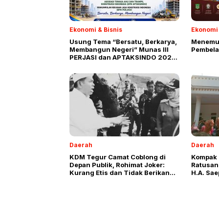
Ekonomi & Bisnis
Ekonomi 
Usung Tema “Bersatu, Berkarya,
Menemuk
Membangun Negeri” Munas III
Pembela
PERJASI dan APTAKSINDO 2026
Siap Digelar
Daerah
Daerah
KDM Tegur Camat Coblong di
Kompak 
Depan Publik, Rohimat Joker:
Ratusan
Kurang Etis dan Tidak Berikan
H.A. Sae
Ruang Penjelasan