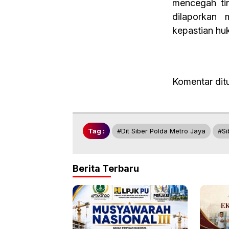
mencegah ti
dilaporkan
kepastian h
Komentar dit
Tag :
#dit Siber Polda Metro Jaya
#si
Berita Terbaru