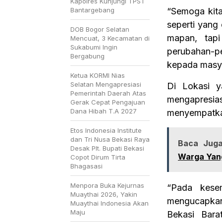
Kapolres Kunjungi TPST
Bantargebang
“Semoga kita 
seperti yang
DOB Bogor Selatan
mapan, tap
Mencuat, 3 Kecamatan di
Sukabumi Ingin
perubahan-pe
Bergabung
kepada masya
Ketua KORMI Nias
Selatan Mengapresiasi
Di Lokasi 
Pemerintah Daerah Atas
mengapresias
Gerak Cepat Pengajuan
Dana Hibah T.A 2027
menyempatkan
Etos Indonesia Institute
dan Tri Nusa Bekasi Raya
Baca Juga
Desak Plt. Bupati Bekasi
Warga Yan
Copot Dirum Tirta
Bhagasasi
Menpora Buka Kejurnas
“Pada kese
Muaythai 2026, Yakin
mengucapkan
Muaythai Indonesia Akan
Maju
Bekasi Bara