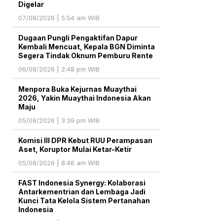
Digelar
07/08/2026 | 5:54 am WIB
Dugaan Pungli Pengaktifan Dapur
Kembali Mencuat, Kepala BGN Diminta
Segera Tindak Oknum Pemburu Rente
06/08/2026 | 2:48 pm WIB
Menpora Buka Kejurnas Muaythai
2026, Yakin Muaythai Indonesia Akan
Maju
05/08/2026 | 3:39 pm WIB
Komisi III DPR Kebut RUU Perampasan
Aset, Koruptor Mulai Ketar-Ketir
05/08/2026 | 8:46 am WIB
FAST Indonesia Synergy: Kolaborasi
Antarkementrian dan Lembaga Jadi
Kunci Tata Kelola Sistem Pertanahan
Indonesia