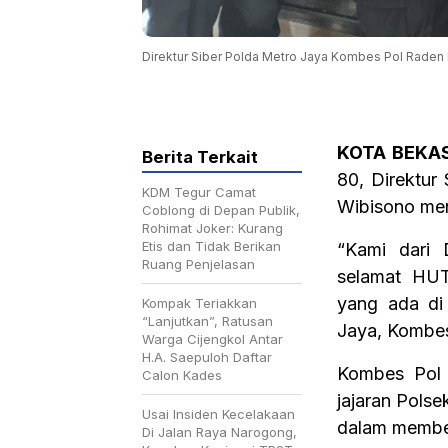
Direktur Siber Polda Metro Jaya Kombes Pol Raden
KOTA BEKAS
Berita Terkait
80, Direktur
KDM Tegur Camat
Wibisono men
Coblong di Depan Publik,
Rohimat Joker: Kurang
Etis dan Tidak Berikan
“Kami dari 
Ruang Penjelasan
selamat HUT
yang ada di 
Kompak Teriakkan
“Lanjutkan”, Ratusan
Jaya, Kombe
Warga Cijengkol Antar
H.A. Saepuloh Daftar
Kombes Pol 
Calon Kades
jajaran Polse
Usai Insiden Kecelakaan
dalam membe
Di Jalan Raya Narogong,