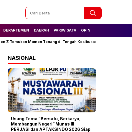
DEPARTEMEN
DAERAH
PARIWISATA
OPINI
Temukan Momen Tenang di Tengah Kesibukan
Tak Lagi Kesulitan 
NASIONAL
Usung Tema “Bersatu, Berkarya,
Membangun Negeri” Munas III
PERJASI dan APTAKSINDO 2026 Siap