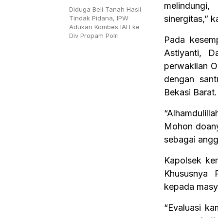
melindungi
Diduga Beli Tanah Hasil
sinergitas,” 
Tindak Pidana, IPW
Adukan Kombes IAH ke
Div Propam Polri
Pada kesemp
Astiyanti, D
perwakilan Or
dengan sant
Bekasi Barat.
“Alhamdulill
Mohon doany
sebagai angg
Kapolsek kem
Khususnya P
kepada masy
“Evaluasi ka