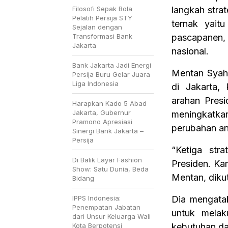
Filosofi Sepak Bola
langkah stra
Pelatih Persija STY
ternak yait
Sejalan dengan
Transformasi Bank
pascapanen
Jakarta
nasional.
Bank Jakarta Jadi Energi
Mentan Syahr
Persija Buru Gelar Juara
Liga Indonesia
di Jakarta,
arahan Pres
Harapkan Kado 5 Abad
Jakarta, Gubernur
meningkatkan
Pramono Apresiasi
perubahan an
Sinergi Bank Jakarta –
Persija
“Ketiga str
Di Balik Layar Fashion
Presiden. Ka
Show: Satu Dunia, Beda
Mentan, dikut
Bidang
IPPS Indonesia:
Dia mengatak
Penempatan Jabatan
untuk melak
dari Unsur Keluarga Wali
Kota Berpotensi
kebutuhan dal