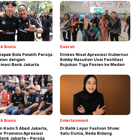
& Bisnis
Daerah
 Sepak Bola Pelatih Persija
Dinkes Nisel Apresiasi Gubernur
alan dengan
Bobby Nasution Usai Fasilitasi
rmasi Bank Jakarta
Rujukan Tiga Pasien ke Medan
& Bisnis
Entertainment
n Kado 5 Abad Jakarta,
Di Balik Layar Fashion Show:
r Pramono Apresiasi
Satu Dunia, Beda Bidang
Bank Jakarta – Persija