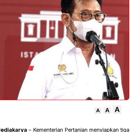
A
A
A
ediakarya
– Kementerian Pertanian menyiapkan tiga