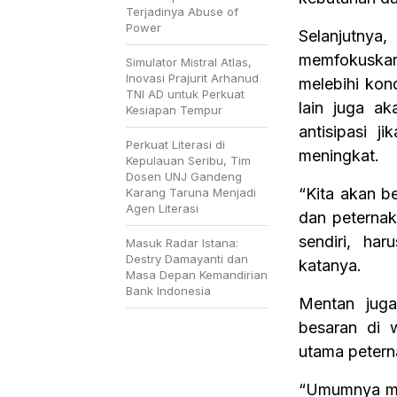
Terjadinya Abuse of
Power
Selanjutny
memfokuska
Simulator Mistral Atlas,
Inovasi Prajurit Arhanud
melebihi kon
TNI AD untuk Perkuat
lain juga a
Kesiapan Tempur
antisipasi j
Perkuat Literasi di
meningkat.
Kepulauan Seribu, Tim
Dosen UNJ Gandeng
“Kita akan b
Karang Taruna Menjadi
Agen Literasi
dan peternak)
sendiri, ha
Masuk Radar Istana:
Destry Damayanti dan
katanya.
Masa Depan Kemandirian
Bank Indonesia
Mentan juga
besaran di 
utama petern
“Umumnya mas