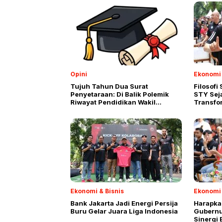
Opini
Ekonomi 
Tujuh Tahun Dua Surat
Filosofi
Penyetaraan: Di Balik Polemik
STY Sej
Riwayat Pendidikan Wakil
Transfo
Presiden
Ekonomi & Bisnis
Ekonomi 
Bank Jakarta Jadi Energi Persija
Harapka
Buru Gelar Juara Liga Indonesia
Gubernu
Sinergi 