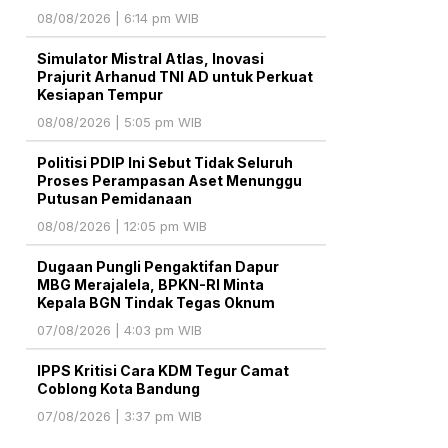
08/08/2026 | 6:14 pm WIB
Simulator Mistral Atlas, Inovasi
Prajurit Arhanud TNI AD untuk Perkuat
Kesiapan Tempur
08/08/2026 | 5:05 pm WIB
Politisi PDIP Ini Sebut Tidak Seluruh
Proses Perampasan Aset Menunggu
Putusan Pemidanaan
08/08/2026 | 12:05 pm WIB
Dugaan Pungli Pengaktifan Dapur
MBG Merajalela, BPKN-RI Minta
Kepala BGN Tindak Tegas Oknum
07/08/2026 | 4:03 pm WIB
IPPS Kritisi Cara KDM Tegur Camat
Coblong Kota Bandung
07/08/2026 | 3:37 pm WIB