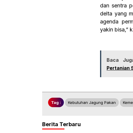
dan sentra p
delta yang m
agenda perm
yakin bisa,” 
Baca Jug
Pertanian 
Tag :
Kebutuhan Jagung Pakan
Keme
Berita Terbaru