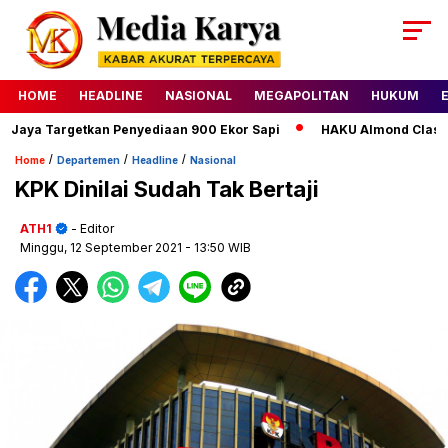
HOME
HEADLINE
NASIONAL
MEGAPOLITAN
HUKUM
a Targetkan Penyediaan 900 Ekor Sapi
HAKU Almond Classic De
/
/
/
Home
Departemen
Headline
Nasional
KPK Dinilai Sudah Tak Bertaji
ATH1
- Editor
Minggu, 12 September 2021
- 13:50 WIB