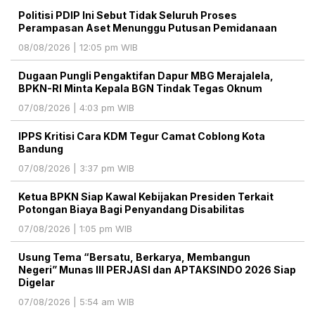
Politisi PDIP Ini Sebut Tidak Seluruh Proses
Perampasan Aset Menunggu Putusan Pemidanaan
08/08/2026 | 12:05 pm WIB
Dugaan Pungli Pengaktifan Dapur MBG Merajalela,
BPKN-RI Minta Kepala BGN Tindak Tegas Oknum
07/08/2026 | 4:03 pm WIB
IPPS Kritisi Cara KDM Tegur Camat Coblong Kota
Bandung
07/08/2026 | 3:37 pm WIB
Ketua BPKN Siap Kawal Kebijakan Presiden Terkait
Potongan Biaya Bagi Penyandang Disabilitas
07/08/2026 | 1:05 pm WIB
Usung Tema “Bersatu, Berkarya, Membangun
Negeri” Munas III PERJASI dan APTAKSINDO 2026 Siap
Digelar
07/08/2026 | 5:54 am WIB