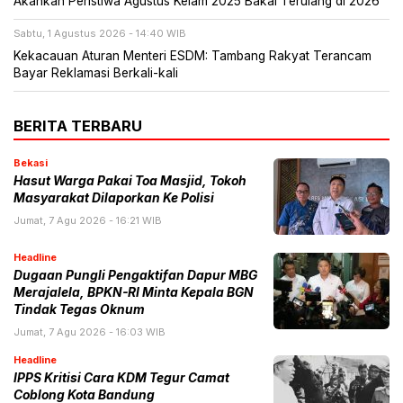
Akankah Peristiwa Agustus Kelam 2025 Bakal Terulang di 2026
Sabtu, 1 Agustus 2026 - 14:40 WIB
Kekacauan Aturan Menteri ESDM: Tambang Rakyat Terancam
Bayar Reklamasi Berkali-kali
BERITA TERBARU
Bekasi
Hasut Warga Pakai Toa Masjid, Tokoh
Masyarakat Dilaporkan Ke Polisi
Jumat, 7 Agu 2026 - 16:21 WIB
Headline
Dugaan Pungli Pengaktifan Dapur MBG
Merajalela, BPKN-RI Minta Kepala BGN
Tindak Tegas Oknum
Jumat, 7 Agu 2026 - 16:03 WIB
Headline
IPPS Kritisi Cara KDM Tegur Camat
Coblong Kota Bandung