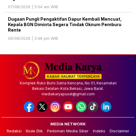
07/08/2026 | 5:54 am WIB
Dugaan Pungli Pengaktifan Dapur Kembali Mencuat,
Kepala BGN Diminta Segera Tindak Oknum Pemburu
Rente
06/08/2026 | 2:48 pm WIB
Komplek Ruko Bumi Satria Kencana, No 01, Kecamatan
Bekasi Selatan-Kota Bekasi, Jawa Barat.
mediakaryapusat@gmail.com
MEDIA NETWORK
Redaksi
Kode Etik
Pedoman Media Siber
Indeks
Disclaimer