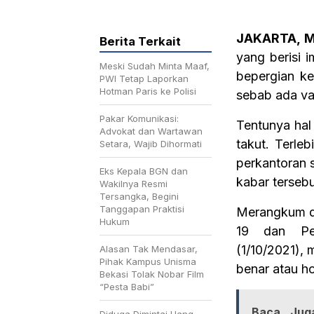
JAKARTA, M
Berita Terkait
yang berisi 
Meski Sudah Minta Maaf,
bepergian ke
PWI Tetap Laporkan
Hotman Paris ke Polisi
sebab ada va
Pakar Komunikasi:
Tentunya hal
Advokat dan Wartawan
takut. Terle
Setara, Wajib Dihormati
perkantoran 
Eks Kepala BGN dan
kabar terseb
Wakilnya Resmi
Tersangka, Begini
Tanggapan Praktisi
Merangkum da
Hukum
19 dan Pe
(1/10/2021),
Alasan Tak Mendasar,
Pihak Kampus Unisma
benar atau h
Bekasi Tolak Nobar Film
“Pesta Babi”
Baca Jug
Diduga Dimintai Uang