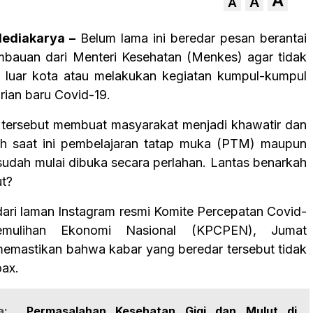
A
A
A
ediakarya –
Belum lama ini beredar pesan berantai
imbauan dari Menteri Kesehatan (Menkes) agar tidak
 luar kota atau melakukan kegiatan kumpul-kumpul
rian baru Covid-19.
 tersebut membuat masyarakat menjadi khawatir dan
bih saat ini pembelajaran tatap muka (PTM) maupun
sudah mulai dibuka secara perlahan. Lantas benarkah
ut?
ri laman Instagram resmi Komite Percepatan Covid-
mulihan Ekonomi Nasional (KPCPEN), Jumat
 memastikan bahwa kabar yang beredar tersebut tidak
oax.
a:
Permasalahan Kesehatan Gigi dan Mulut di