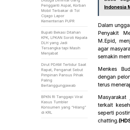
Pengganti Aspal, Korban
Indonesia 
Mobil Terbakar di Tol
Cijago Lapor
Kementerian PUPR
Dalam unggah
Bupati Bekasi Ditahan
Penyakit Men
KPK, LPKAN Soroti Kepala
M.Epid, men
DLH yang Jadi
Tersangka tapi Masih
agar masyara
Menjabat
semakin mem
Dirut PDAM Tertidur Saat
Menkes Budi
Rapat, Penganat Sebut
Pimpinan Pansus Pihak
dengan pelon
Paling
terus menera
Bertanggungjawab
Masyarakat 
BPKN RI Tanggapi Viral
Kasus Tumbler
terkait kese
Konsumen yang “Hilang”
seperti posti
di KRL
chatting.
(HD