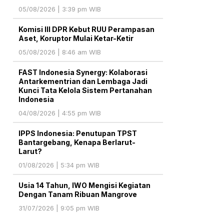
05/08/2026 | 3:39 pm WIB
Komisi III DPR Kebut RUU Perampasan
Aset, Koruptor Mulai Ketar-Ketir
05/08/2026 | 8:46 am WIB
FAST Indonesia Synergy: Kolaborasi
Antarkementrian dan Lembaga Jadi
Kunci Tata Kelola Sistem Pertanahan
Indonesia
04/08/2026 | 4:55 pm WIB
IPPS Indonesia: Penutupan TPST
Bantargebang, Kenapa Berlarut-
Larut?
01/08/2026 | 5:34 pm WIB
Usia 14 Tahun, IWO Mengisi Kegiatan
Dengan Tanam Ribuan Mangrove
31/07/2026 | 9:05 pm WIB