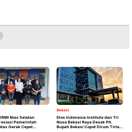
9
Bekasi
ORMI Nias Selatan
Etos Indonesia Institute dan Tri
esiasi Pemerintah
Nusa Bekasi Raya Desak Plt.
Atas Gerak Cepat
Bupati Bekasi Copot Dirum Tirta
an Dana Hibah T.A 2027
Bhagasasi