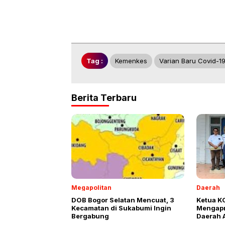
Tag :
Kemenkes
Varian Baru Covid-1
Berita Terbaru
Megapolitan
Daerah
DOB Bogor Selatan Mencuat, 3
Ketua K
Kecamatan di Sukabumi Ingin
Mengapr
Bergabung
Daerah 
Pengaju