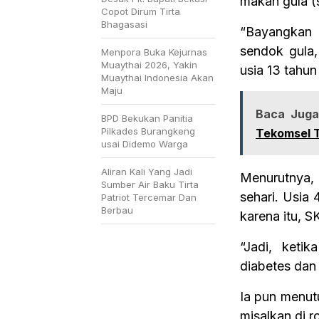
makan gula (s
Copot Dirum Tirta
Bhagasasi
“Bayangkan k
sendok gula,
Menpora Buka Kejurnas
Muaythai 2026, Yakin
usia 13 tahun
Muaythai Indonesia Akan
Maju
Baca Juga
BPD Bekukan Panitia
Pilkades Burangkeng
Tekomsel T
usai Didemo Warga
Aliran Kali Yang Jadi
Menurutnya, 
Sumber Air Baku Tirta
sehari. Usia 
Patriot Tercemar Dan
Berbau
karena itu, S
“Jadi, ketik
diabetes dan 
Ia pun menut
misalkan di r