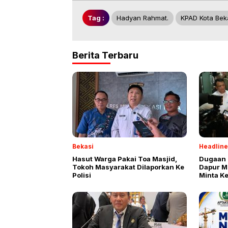
Tag :
Hadyan Rahmat.
KPAD Kota Bek
Berita Terbaru
Bekasi
Headline
Hasut Warga Pakai Toa Masjid,
Dugaan 
Tokoh Masyarakat Dilaporkan Ke
Dapur M
Polisi
Minta K
Oknum