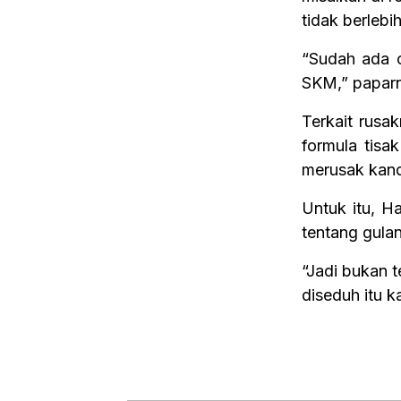
tidak berlebi
“Sudah ada c
SKM,” papar
Terkait rusak
formula tisa
merusak kand
Untuk itu, 
tentang gula
“Jadi bukan t
diseduh itu k