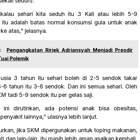
ekali seduh).
alau sehari kita seduh itu 3 Kali atau lebih 5-9
 itu adalah batas normal konsumsi gula untuk anak
 ke atas,” jelasnya.
:
Pengangkatan Ririek Adriansyah Menjadi Presdir
uai Polemik
usia 3 tahun itu sehari boleh di 2-5 sendok takar
4-6 tahun itu 3-6 sendok. Dan ini semua sehari. Oleh
KM tadi 5-9 sendok itu per gelas saji.
a ini dirutinkan, ada potensi anak bisa obesitas,
penyakit lainnya,” ulasnya lebih lanjut.
urkan, jika SKM dipergunakan untuk toping makanan,
oti dan lain-lain, itu masih lebih aman asalkan kembali,