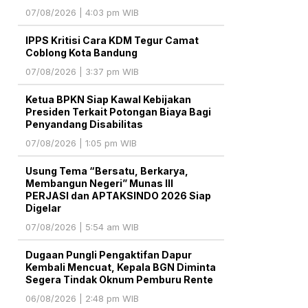
07/08/2026 | 4:03 pm WIB
IPPS Kritisi Cara KDM Tegur Camat
Coblong Kota Bandung
07/08/2026 | 3:37 pm WIB
Ketua BPKN Siap Kawal Kebijakan
Presiden Terkait Potongan Biaya Bagi
Penyandang Disabilitas
07/08/2026 | 1:05 pm WIB
Usung Tema “Bersatu, Berkarya,
Membangun Negeri” Munas III
PERJASI dan APTAKSINDO 2026 Siap
Digelar
07/08/2026 | 5:54 am WIB
Dugaan Pungli Pengaktifan Dapur
Kembali Mencuat, Kepala BGN Diminta
Segera Tindak Oknum Pemburu Rente
06/08/2026 | 2:48 pm WIB