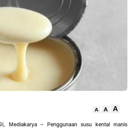
A
A
A
I, Mediakarya – Penggunaan susu kental manis