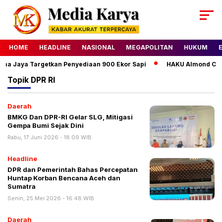
HOME
HEADLINE
NASIONAL
MEGAPOLITAN
HUKUM
a Jaya Targetkan Penyediaan 900 Ekor Sapi
HAKU Almond Class
Topik
DPR RI
Daerah
BMKG Dan DPR-RI Gelar SLG, Mitigasi
Gempa Bumi Sejak Dini
Rabu, 17 Juni 2026 - 18:09 WIB
Headline
DPR dan Pemerintah Bahas Percepatan
Huntap Korban Bencana Aceh dan
Sumatra
Senin, 25 Mei 2026 - 16:48 WIB
Daerah