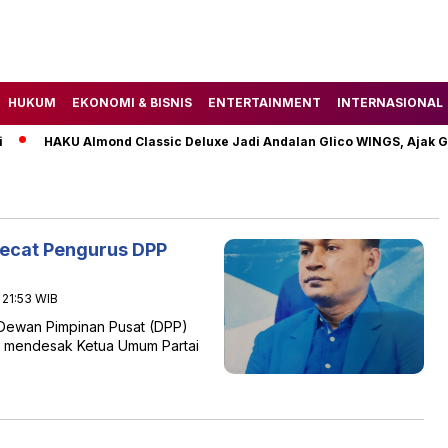
HUKUM
EKONOMI & BISNIS
ENTERTAINMENT
INTERNASIONAL
HAKU Almond Classic Deluxe Jadi Andalan Glico WINGS, Ajak G
ecat Pengurus DPP
- 21:53 WIB
Dewan Pimpinan Pusat (DPP)
uf mendesak Ketua Umum Partai