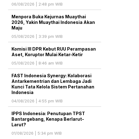
06/08/2026 | 2:48 pm WIB
Menpora Buka Kejurnas Muaythai
2026, Yakin Muaythai Indonesia Akan
Maju
05/08/2026 | 3:39 pm WIB
Komisi III DPR Kebut RUU Perampasan
Aset, Koruptor Mulai Ketar-Ketir
05/08/2026 | 8:46 am WIB
FAST Indonesia Synergy: Kolaborasi
Antarkementrian dan Lembaga Jadi
Kunci Tata Kelola Sistem Pertanahan
Indonesia
04/08/2026 | 4:55 pm WIB
IPPS Indonesia: Penutupan TPST
Bantargebang, Kenapa Berlarut-
Larut?
01/08/2026 | 5:34 pm WIB