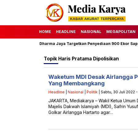
HOME
HEADLINE
NASIONAL
MEGAPOLITAN
 1447 H, Perumda Dharma Jaya Targetkan Penyediaan 900 Ekor Sapi
Topik
Haris Pratama Dipolisikan
Waketum MDI Desak Airlangga P
Yang Membangkang
Headline
|
Nasional
|
Politik
| Sabtu, 30 Juli 2022 
JAKARTA, Mediakarya – Wakil Ketua Umum 
Majelis Dakwah Islamiyah (MDI), Safrin Yus
Golkar Airlangga Hartarto agar…