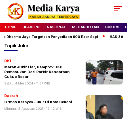
HOME
HEADLINE
NASIONAL
MEGAPOLITAN
HUKUM
da Dharma Jaya Targetkan Penyediaan 900 Ekor Sapi
HAKU Almo
Topik
Jukir
DKI
Marak Jukir Liar, Pemprov DKI:
Pemasukan Dari Parkir Kendaraan
Cukup Besar
Sabtu, 4 Mei 2024 - 11:37 WIB
Daerah
Ormas Keroyok Jukir Di Kota Bekasi
Minggu, 15 Agustus 2021 - 19:42 WIB