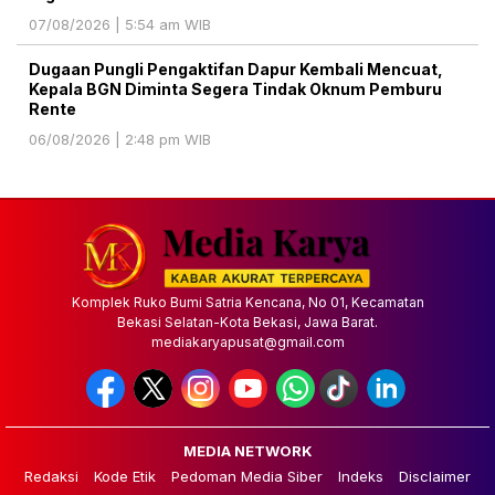
07/08/2026 | 5:54 am WIB
Dugaan Pungli Pengaktifan Dapur Kembali Mencuat,
Kepala BGN Diminta Segera Tindak Oknum Pemburu
Rente
06/08/2026 | 2:48 pm WIB
Komplek Ruko Bumi Satria Kencana, No 01, Kecamatan
Bekasi Selatan-Kota Bekasi, Jawa Barat.
mediakaryapusat@gmail.com
MEDIA NETWORK
Redaksi
Kode Etik
Pedoman Media Siber
Indeks
Disclaimer