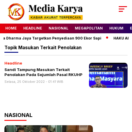
HOME
HEADLINE
NASIONAL
MEGAPOLITAN
HUKUM
da Dharma Jaya Targetkan Penyediaan 900 Ekor Sapi
HAKU Almon
Topik
Masukan Terkait Penolakan
Headline
Sandi Tampung Masukan Terkait
Penolakan Pada Sejumlah Pasal RKUHP
Selasa, 25 Oktober 2022 - 01:41 WIB
NASIONAL