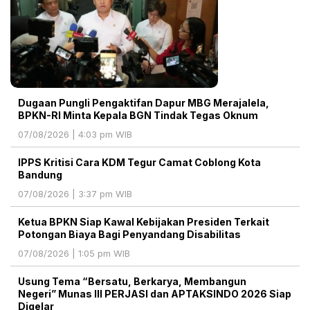
Dugaan Pungli Pengaktifan Dapur MBG Merajalela,
BPKN-RI Minta Kepala BGN Tindak Tegas Oknum
07/08/2026 | 4:03 pm WIB
IPPS Kritisi Cara KDM Tegur Camat Coblong Kota
Bandung
07/08/2026 | 3:37 pm WIB
Ketua BPKN Siap Kawal Kebijakan Presiden Terkait
Potongan Biaya Bagi Penyandang Disabilitas
07/08/2026 | 1:05 pm WIB
Usung Tema “Bersatu, Berkarya, Membangun
Negeri” Munas III PERJASI dan APTAKSINDO 2026 Siap
Digelar