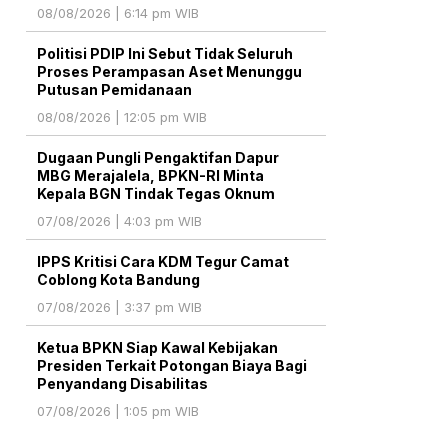
08/08/2026 | 6:14 pm WIB
Politisi PDIP Ini Sebut Tidak Seluruh
Proses Perampasan Aset Menunggu
Putusan Pemidanaan
08/08/2026 | 12:05 pm WIB
Dugaan Pungli Pengaktifan Dapur
MBG Merajalela, BPKN-RI Minta
Kepala BGN Tindak Tegas Oknum
07/08/2026 | 4:03 pm WIB
IPPS Kritisi Cara KDM Tegur Camat
Coblong Kota Bandung
07/08/2026 | 3:37 pm WIB
Ketua BPKN Siap Kawal Kebijakan
Presiden Terkait Potongan Biaya Bagi
Penyandang Disabilitas
07/08/2026 | 1:05 pm WIB