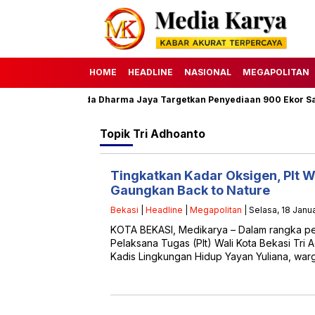
HOME
HEADLINE
NASIONAL
MEGAPOLITAN
ha 1447 H, Perumda Dharma Jaya Targetkan Penyediaan 900 Ekor Sapi
Topik
Tri Adhoanto
Tingkatkan Kadar Oksigen, Plt W
Gaungkan Back to Nature
Bekasi
|
Headline
|
Megapolitan
| Selasa, 18 Janua
KOTA BEKASI, Medikarya – Dalam rangka pe
Pelaksana Tugas (Plt) Wali Kota Bekasi Tri
Kadis Lingkungan Hidup Yayan Yuliana, wa