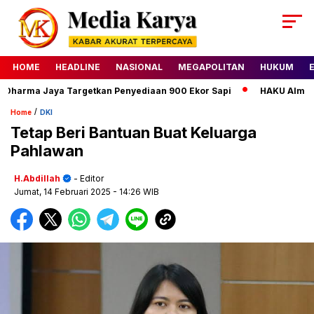
HOME
HEADLINE
NASIONAL
MEGAPOLITAN
HUKUM
harma Jaya Targetkan Penyediaan 900 Ekor Sapi
HAKU Almond Cl
/
Home
DKI
Tetap Beri Bantuan Buat Keluarga
Pahlawan
H.Abdillah
- Editor
Jumat, 14 Februari 2025
- 14:26 WIB