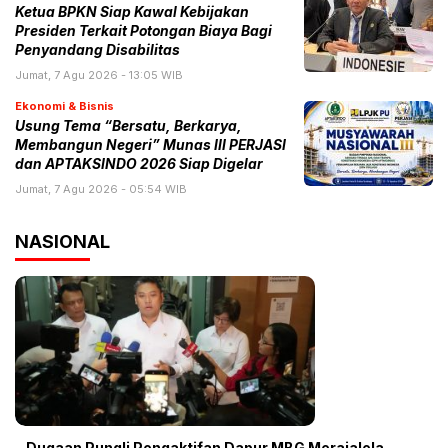
Ketua BPKN Siap Kawal Kebijakan
Presiden Terkait Potongan Biaya Bagi
Penyandang Disabilitas
Jumat, 7 Agu 2026 - 13:05 WIB
Ekonomi & Bisnis
Usung Tema “Bersatu, Berkarya,
Membangun Negeri” Munas III PERJASI
dan APTAKSINDO 2026 Siap Digelar
Jumat, 7 Agu 2026 - 05:54 WIB
NASIONAL
Dugaan Pungli Pengaktifan Dapur MBG Merajalela,