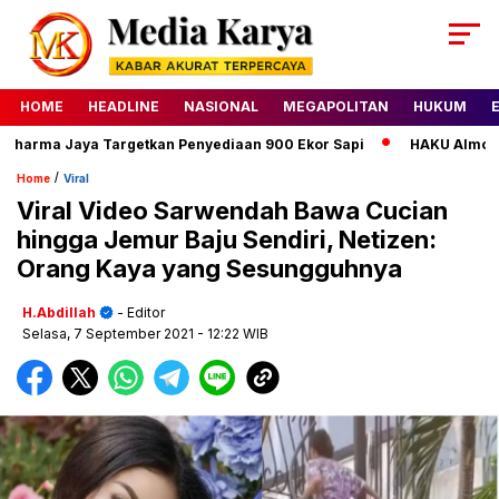
HOME
HEADLINE
NASIONAL
MEGAPOLITAN
HUKUM
harma Jaya Targetkan Penyediaan 900 Ekor Sapi
HAKU Almond C
/
Home
Viral
Viral Video Sarwendah Bawa Cucian
hingga Jemur Baju Sendiri, Netizen:
Orang Kaya yang Sesungguhnya
H.Abdillah
- Editor
Selasa, 7 September 2021
- 12:22 WIB