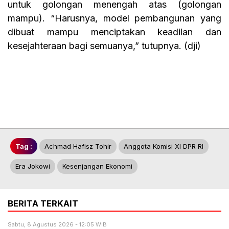
untuk golongan menengah atas (golongan
mampu). “Harusnya, model pembangunan yang
dibuat mampu menciptakan keadilan dan
kesejahteraan bagi semuanya,” tutupnya. (dji)
Tag :
Achmad Hafisz Tohir
Anggota Komisi XI DPR RI
Era Jokowi
Kesenjangan Ekonomi
BERITA TERKAIT
Sabtu, 8 Agustus 2026 - 12:05 WIB