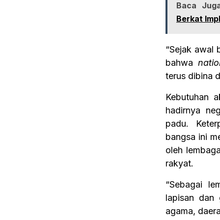
Baca Juga
Berkat Imp
“Sejak awal b
bahwa
natio
terus dibina 
Kebutuhan a
hadirnya neg
padu. Keter
bangsa ini m
oleh lembaga
rakyat.
“Sebagai le
lapisan dan
agama, daera