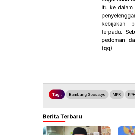
itu ke dalam
penyelengg
kebijakan 
terpadu. Seb
pedoman dal
(qq)
Tag :
Bambang Soesatyo
MPR
PP
Berita Terbaru