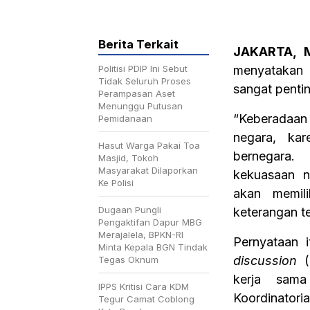
Berita Terkait
JAKARTA, M
Politisi PDIP Ini Sebut
menyatakan
Tidak Seluruh Proses
sangat pentin
Perampasan Aset
Menunggu Putusan
“Keberadaan 
Pemidanaan
negara, ka
Hasut Warga Pakai Toa
bernegara.
Masjid, Tokoh
Masyarakat Dilaporkan
kekuasaan ne
Ke Polisi
akan memili
Dugaan Pungli
keterangan ter
Pengaktifan Dapur MBG
Merajalela, BPKN-RI
Pernyataan 
Minta Kepala BGN Tindak
discussion
(
Tegas Oknum
kerja sam
IPPS Kritisi Cara KDM
Koordinatori
Tegur Camat Coblong