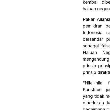
kembali di
haluan negara
Pakar Alian
pemikiran p
Indonesia, s
bersandar p
sebagai fal
Haluan Neg
mengandung 
prinsip-prin
prinsip direkti
“Nilai-nilai
Konstitusi 
yang tidak m
diperlukan 
bagaimana ca