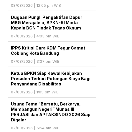
08/08/2026 | 12:05 pm WIB
Dugaan Pungli Pengaktifan Dapur
MBG Merajalela, BPKN-RI Minta
Kepala BGN Tindak Tegas Oknum
07/08/2026 | 4:03 pm WIB
IPPS Kritisi Cara KDM Tegur Camat
Coblong Kota Bandung
07/08/2026 | 3:37 pm WIB
Ketua BPKN Siap Kawal Kebijakan
Presiden Terkait Potongan Biaya Bagi
Penyandang Disabilitas
07/08/2026 | 1:05 pm WIB
Usung Tema “Bersatu, Berkarya,
Membangun Negeri” Munas III
PERJASI dan APTAKSINDO 2026 Siap
Digelar
07/08/2026 | 5:54 am WIB