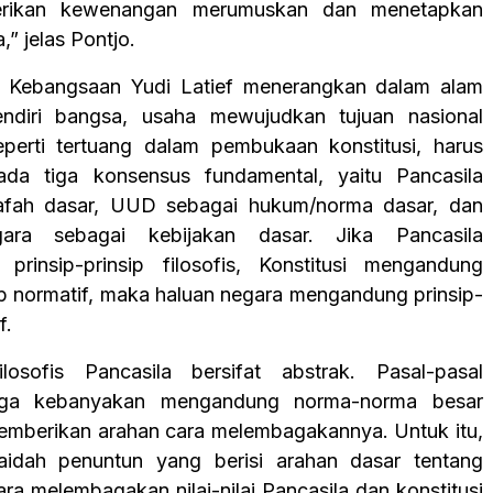
berikan kewenangan merumuskan dan menetapkan
,” jelas Pontjo.
si Kebangsaan Yudi Latief menerangkan dalam alam
endiri bangsa, usaha mewujudkan tujuan nasional
eperti tertuang dalam pembukaan konstitusi, harus
ada tiga konsensus fundamental, yaitu Pancasila
safah dasar, UUD sebagai hukum/norma dasar, dan
ara sebagai kebijakan dasar. Jika Pancasila
prinsip-prinsip filosofis, Konstitusi mengandung
sip normatif, maka haluan negara mengandung prinsip-
f.
 filosofis Pancasila bersifat abstrak. Pasal-pasal
juga kebanyakan mengandung norma-norma besar
emberikan arahan cara melembagakannya. Untuk itu,
kaidah penuntun yang berisi arahan dasar tentang
ra melembagakan nilai-nilai Pancasila dan konstitusi