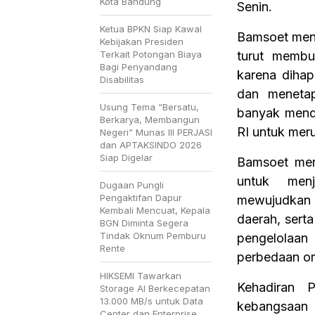
Kota Bandung
Senin.
Ketua BPKN Siap Kawal
Bamsoet menj
Kebijakan Presiden
Terkait Potongan Biaya
turut membu
Bagi Penyandang
karena diha
Disabilitas
dan menetap
Usung Tema “Bersatu,
banyak mend
Berkarya, Membangun
RI untuk mer
Negeri” Munas III PERJASI
dan APTAKSINDO 2026
Siap Digelar
Bamsoet men
untuk menj
Dugaan Pungli
Pengaktifan Dapur
mewujudkan 
Kembali Mencuat, Kepala
daerah, sert
BGN Diminta Segera
Tindak Oknum Pemburu
pengelolaa
Rente
perbedaan or
HIKSEMI Tawarkan
Kehadiran 
Storage AI Berkecepatan
13.000 MB/s untuk Data
kebangsaan
Center dan Enterprise