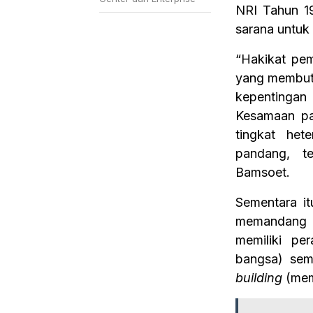
NRI Tahun 19
sarana untuk
“Hakikat pe
yang membut
kepentingan
Kesamaan pan
tingkat het
pandang, te
Bamsoet.
Sementara i
memandang 
memiliki pe
bangsa) sem
building
(mem