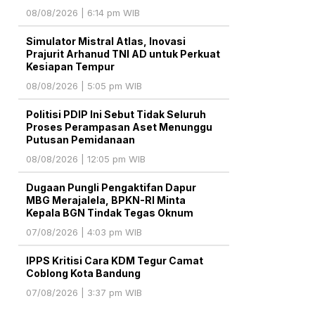
08/08/2026 | 6:14 pm WIB
Simulator Mistral Atlas, Inovasi
Prajurit Arhanud TNI AD untuk Perkuat
Kesiapan Tempur
08/08/2026 | 5:05 pm WIB
Politisi PDIP Ini Sebut Tidak Seluruh
Proses Perampasan Aset Menunggu
Putusan Pemidanaan
08/08/2026 | 12:05 pm WIB
Dugaan Pungli Pengaktifan Dapur
MBG Merajalela, BPKN-RI Minta
Kepala BGN Tindak Tegas Oknum
07/08/2026 | 4:03 pm WIB
IPPS Kritisi Cara KDM Tegur Camat
Coblong Kota Bandung
07/08/2026 | 3:37 pm WIB