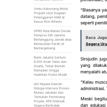
Umbu Kabunang Minta
“Biasanya yan
Propam Usut Dugaan
datang, pemb
Pelanggaran HAM di
Kasus Ririn Rifanto
seperti pemi
DPRD Kota Bekasi Desak
Pemprov DKI Jakarta
Baca Juga
Bertanggung Jawab atas
Segera Uru
Kemacetan Parah di
Bantargebang
Bank Jakarta Santuni
Sirojudin j
8.500 Anak Yatim dan
yang dilaku
Duafa, Tebar Berkah
Ramadan hingga
menyalahi atu
Hadirkan Posko Mudik
“Kalau musca
Istri Kepala Daerah
administrasi
Diduga Intervesi Proses
Mutasi Jabatan dan
Tentukan Pemenang
Meski begit
Proyek, KPK Didesak
dan edukasi 
Segera Bertindak