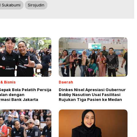
I Sukabumi
Sirojudin
& Bisnis
Daerah
 Sepak Bola Pelatih Persija
Dinkes Nisel Apresiasi Gubernur
alan dengan
Bobby Nasution Usai Fasilitasi
rmasi Bank Jakarta
Rujukan Tiga Pasien ke Medan