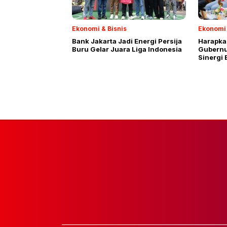
Ekonomi & Bisnis
Ekonomi 
Bank Jakarta Jadi Energi Persija
Harapka
Buru Gelar Juara Liga Indonesia
Gubernu
Sinergi 