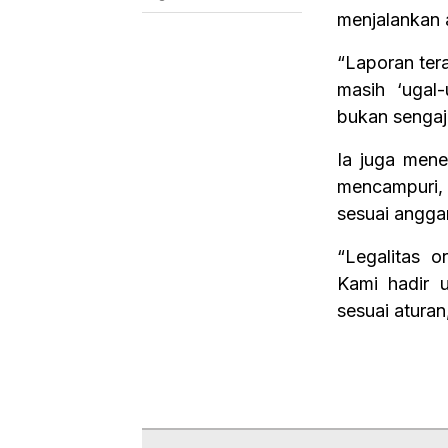
menjalankan 
“Laporan tera
masih ‘ugal
bukan sengaj
Ia juga men
mencampuri,
sesuai angga
“Legalitas o
Kami hadir 
sesuai atura