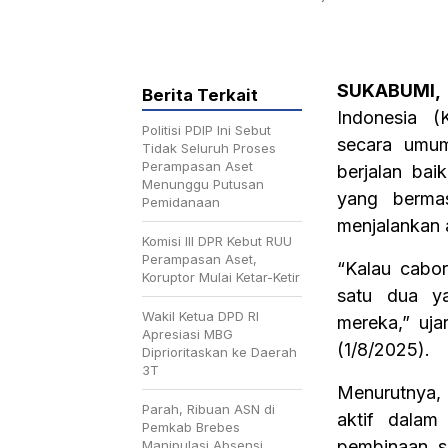
SUKABUMI,
Berita Terkait
Indonesia (
Politisi PDIP Ini Sebut
secara umum
Tidak Seluruh Proses
Perampasan Aset
berjalan ba
Menunggu Putusan
yang bermas
Pemidanaan
menjalankan 
Komisi III DPR Kebut RUU
Perampasan Aset,
“Kalau cabo
Koruptor Mulai Ketar-Ketir
satu dua ya
Wakil Ketua DPD RI
mereka,” uja
Apresiasi MBG
(1/8/2025).
Diprioritaskan ke Daerah
3T
Menurutnya, 
Parah, Ribuan ASN di
aktif dalam
Pemkab Brebes
pembinaan, s
Manipulasi Absensi