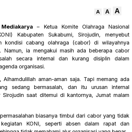
A
A
A
 Mediakarya
– Ketua Komite Olahraga Nasional
KONI) Kabupaten Sukabumi, Sirojudin, menyebut
 kondisi cabang olahraga (cabor) di wilayahnya
ik. Namun, ia mengakui masih ada beberapa cabor
alah secara internal dan kurang disiplin dalam
agenda organisasi.
r, Alhamdulillah aman-aman saja. Tapi memang ada
ng sedang bermasalah, dan itu urusan internal
r Sirojudin saat ditemui di kantornya, Jumat malam
permasalahan biasanya timbul dari cabor yang tidak
 kegiatan KONI, seperti absen dalam rapat dan
ehingga tidak memahami alur organisasi yang benar.