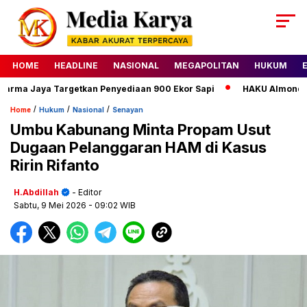
HOME
HEADLINE
NASIONAL
MEGAPOLITAN
HUKUM
ma Jaya Targetkan Penyediaan 900 Ekor Sapi
HAKU Almond Class
/
/
/
Home
Hukum
Nasional
Senayan
Umbu Kabunang Minta Propam Usut
Dugaan Pelanggaran HAM di Kasus
Ririn Rifanto
H.Abdillah
- Editor
Sabtu, 9 Mei 2026
- 09:02 WIB