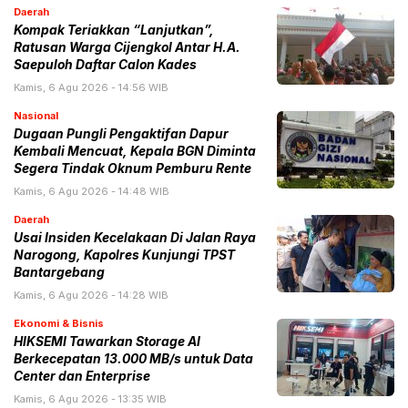
Daerah
Kompak Teriakkan “Lanjutkan”,
Ratusan Warga Cijengkol Antar H.A.
Saepuloh Daftar Calon Kades
Kamis, 6 Agu 2026 - 14:56 WIB
Nasional
Dugaan Pungli Pengaktifan Dapur
Kembali Mencuat, Kepala BGN Diminta
Segera Tindak Oknum Pemburu Rente
Kamis, 6 Agu 2026 - 14:48 WIB
Daerah
Usai Insiden Kecelakaan Di Jalan Raya
Narogong, Kapolres Kunjungi TPST
Bantargebang
Kamis, 6 Agu 2026 - 14:28 WIB
Ekonomi & Bisnis
HIKSEMI Tawarkan Storage AI
Berkecepatan 13.000 MB/s untuk Data
Center dan Enterprise
Kamis, 6 Agu 2026 - 13:35 WIB