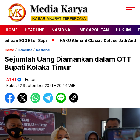
HOME
HEADLINE
NASIONAL
MEGAPOLITAN
HUKUM
diaan 900 Ekor Sapi
HAKU Almond Classic Deluxe Jadi Andalan
/
/
Home
Headline
Nasional
Sejumlah Uang Diamankan dalam OTT
Bupati Kolaka Timur
ATH1
- Editor
Rabu, 22 September 2021
- 20:44 WIB