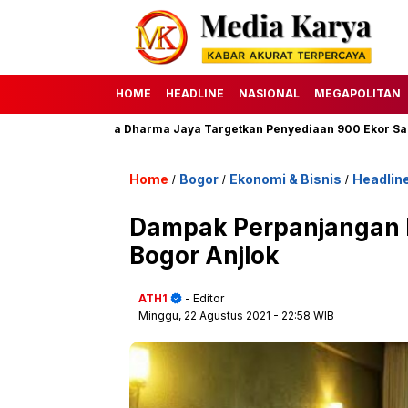
HOME
HEADLINE
NASIONAL
MEGAPOLITAN
47 H, Perumda Dharma Jaya Targetkan Penyediaan 900 Ekor Sapi
Home
Bogor
Ekonomi & Bisnis
Headlin
/
/
/
Dampak Perpanjangan P
Bogor Anjlok
ATH1
- Editor
Minggu, 22 Agustus 2021
- 22:58 WIB