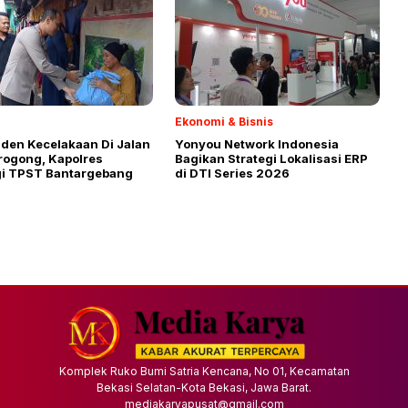
Ekonomi & Bisnis
iden Kecelakaan Di Jalan
Yonyou Network Indonesia
rogong, Kapolres
Bagikan Strategi Lokalisasi ERP
i TPST Bantargebang
di DTI Series 2026
Komplek Ruko Bumi Satria Kencana, No 01, Kecamatan
Bekasi Selatan-Kota Bekasi, Jawa Barat.
mediakaryapusat@gmail.com