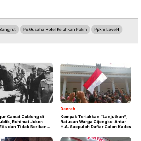
Bangjrut
Pe.gusaha Hotel Keluhkan Ppkm
Ppkm Level4
Daerah
ur Camat Coblong di
Kompak Teriakkan “Lanjutkan”,
blik, Rohimat Joker:
Ratusan Warga Cijengkol Antar
tis dan Tidak Berikan
H.A. Saepuloh Daftar Calon Kades
enjelasan