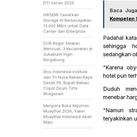
DTI Series 2026
Baca Juga
HIKSEMI Tawarkan
Kompeten S
Storage AI Berkecepatan
13.000 MB/s untuk Data
Center dan Enterprise
Padahal kat
DOB Bogor Selatan
sehingga h
Mencuat, 3 Kecamatan di
sedangkan ob
Sukabumi Ingin
Bergabung
“Karena oby
Etos Indonesia Institute
hotel pun ter
dan Tri Nusa Bekasi Raya
Desak Plt. Bupati Bekasi
Copot Dirum Tirta
Duduh meng
Bhagasasi
menebar harg
Menpora Buka Kejurnas
“Namun stra
Muaythai 2026, Yakin
Muaythai Indonesia Akan
teryakinkan u
Maju