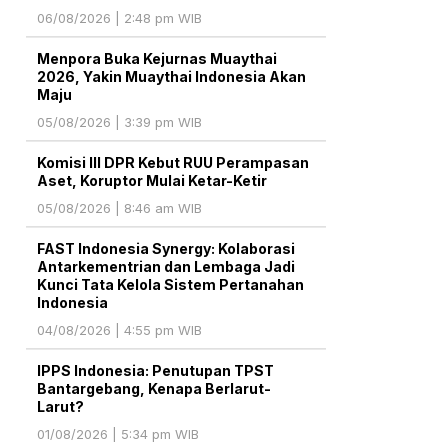
06/08/2026 | 2:48 pm WIB
Menpora Buka Kejurnas Muaythai
2026, Yakin Muaythai Indonesia Akan
Maju
05/08/2026 | 3:39 pm WIB
Komisi III DPR Kebut RUU Perampasan
Aset, Koruptor Mulai Ketar-Ketir
05/08/2026 | 8:46 am WIB
FAST Indonesia Synergy: Kolaborasi
Antarkementrian dan Lembaga Jadi
Kunci Tata Kelola Sistem Pertanahan
Indonesia
04/08/2026 | 4:55 pm WIB
IPPS Indonesia: Penutupan TPST
Bantargebang, Kenapa Berlarut-
Larut?
01/08/2026 | 5:34 pm WIB