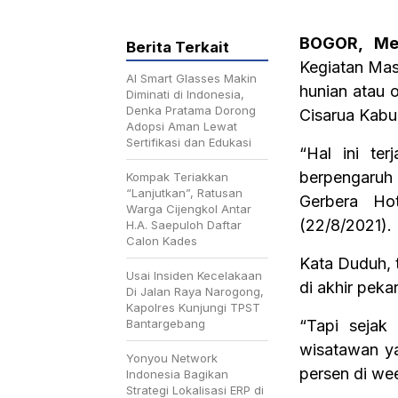
BOGOR, Med
Berita Terkait
Kegiatan Mas
AI Smart Glasses Makin
hunian atau 
Diminati di Indonesia,
Denka Pratama Dorong
Cisarua Kabu
Adopsi Aman Lewat
Sertifikasi dan Edukasi
“Hal ini te
berpengaruh
Kompak Teriakkan
“Lanjutkan”, Ratusan
Gerbera Ho
Warga Cijengkol Antar
(22/8/2021).
H.A. Saepuloh Daftar
Calon Kades
Kata Duduh, 
Usai Insiden Kecelakaan
di akhir peka
Di Jalan Raya Narogong,
Kapolres Kunjungi TPST
Bantargebang
“Tapi sejak
wisatawan y
Yonyou Network
persen di we
Indonesia Bagikan
Strategi Lokalisasi ERP di