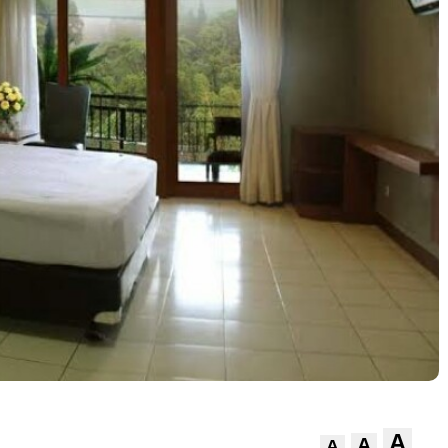
A
A
A