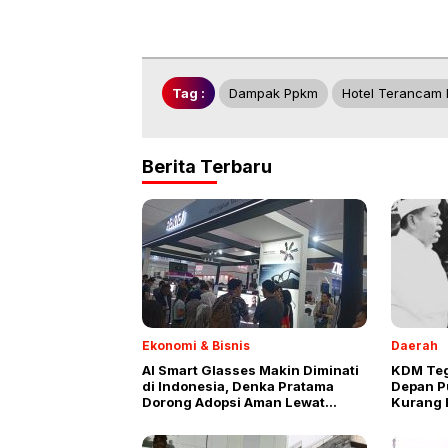
Tag :
Dampak Ppkm
Hotel Terancam 
Berita Terbaru
Ekonomi & Bisnis
Daerah
AI Smart Glasses Makin Diminati
KDM Teg
di Indonesia, Denka Pratama
Depan Pu
Dorong Adopsi Aman Lewat
Kurang E
Sertifikasi dan Edukasi
Ruang P