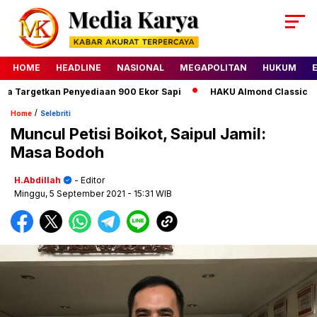
HOME
HEADLINE
NASIONAL
MEGAPOLITAN
HUKUM
 Targetkan Penyediaan 900 Ekor Sapi
HAKU Almond Classic Delu
/
Home
Selebriti
Muncul Petisi Boikot, Saipul Jamil:
Masa Bodoh
H.Abdillah
- Editor
Minggu, 5 September 2021
- 15:31 WIB