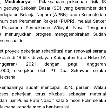
, Mediakarya –
Pelaksanaan pekerjaan fisik 18
 gedung Sekolah Dasar (SD) yang bersumber dari
ndapatan Belanja Negara (APBN) pada Kementerian
mum dan Perumahan Rakyat (PUPR), melalui Satker
n Prasarana Permukiman Wilayah Nusa Tenggara
) menunjukkan progres menggembirakan Sudah
sen saat ini .
t proyek pekerjaan rehabilitasi dan renovasi sarana
kolah di 18 titik di wilayah Kabupaten Rote Ndao TA
nggaran) 2021 dengan pagu anggaran
8.000, dikerjakan oleh PT Dua Sekawan selaku
elaksana.
ekerjaaannya sudah mencapai 35% persen, Walau
oses pekerjaan terus dikebut, sebagian material
dari luar Pulau Rote Ndao,” kata Simson Polin selaku
laksana kepada media bar-baru ini.