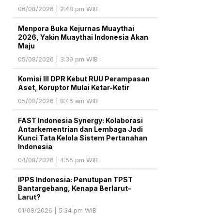
06/08/2026 | 2:48 pm WIB
Menpora Buka Kejurnas Muaythai
2026, Yakin Muaythai Indonesia Akan
Maju
05/08/2026 | 3:39 pm WIB
Komisi III DPR Kebut RUU Perampasan
Aset, Koruptor Mulai Ketar-Ketir
05/08/2026 | 8:46 am WIB
FAST Indonesia Synergy: Kolaborasi
Antarkementrian dan Lembaga Jadi
Kunci Tata Kelola Sistem Pertanahan
Indonesia
04/08/2026 | 4:55 pm WIB
IPPS Indonesia: Penutupan TPST
Bantargebang, Kenapa Berlarut-
Larut?
01/08/2026 | 5:34 pm WIB