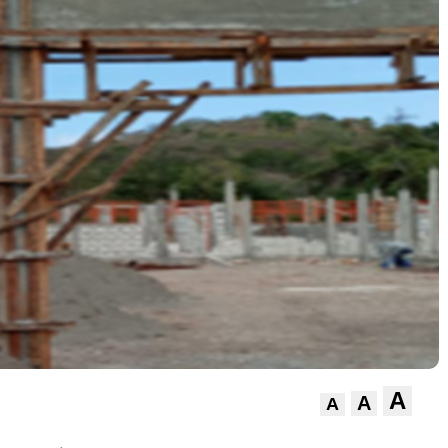
A
A
A