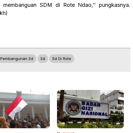
mi membanguan SDM di Rote Ndao,’’ pungkasnya.
kh)
Pembangunan Sd
Sd
Sd Di Rote