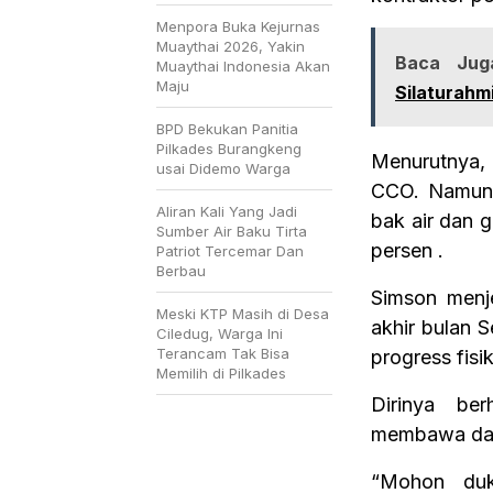
Menpora Buka Kejurnas
Muaythai 2026, Yakin
Baca Jug
Muaythai Indonesia Akan
Maju
Silaturahm
BPD Bekukan Panitia
Pilkades Burangkeng
Menurutnya,
usai Didemo Warga
CCO. Namun p
Aliran Kali Yang Jadi
bak air dan 
Sumber Air Baku Tirta
persen .
Patriot Tercemar Dan
Berbau
Simson menj
Meski KTP Masih di Desa
akhir bulan 
Ciledug, Warga Ini
Terancam Tak Bisa
progress fis
Memilih di Pilkades
Dirinya ber
membawa damp
“Mohon duk