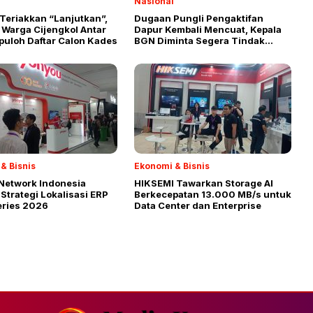
Nasional
Teriakkan “Lanjutkan”,
Dugaan Pungli Pengaktifan
 Warga Cijengkol Antar
Dapur Kembali Mencuat, Kepala
puloh Daftar Calon Kades
BGN Diminta Segera Tindak
Oknum Pemburu Rente
& Bisnis
Ekonomi & Bisnis
Network Indonesia
HIKSEMI Tawarkan Storage AI
Strategi Lokalisasi ERP
Berkecepatan 13.000 MB/s untuk
eries 2026
Data Center dan Enterprise