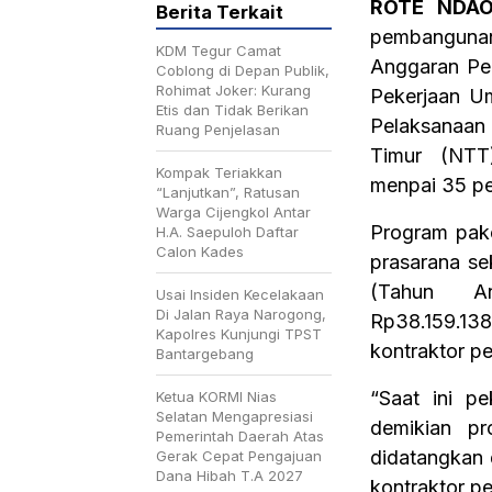
ROTE NDAO
Berita Terkait
pembangunan
KDM Tegur Camat
Anggaran Pe
Coblong di Depan Publik,
Rohimat Joker: Kurang
Pekerjaan U
Etis dan Tidak Berikan
Pelaksanaa
Ruang Penjelasan
Timur (NTT
Kompak Teriakkan
menpai 35 per
“Lanjutkan”, Ratusan
Warga Cijengkol Antar
Program pake
H.A. Saepuloh Daftar
Calon Kades
prasarana se
(Tahun A
Usai Insiden Kecelakaan
Di Jalan Raya Narogong,
Rp38.159.13
Kapolres Kunjungi TPST
kontraktor p
Bantargebang
“Saat ini p
Ketua KORMI Nias
Selatan Mengapresiasi
demikian pr
Pemerintah Daerah Atas
didatangkan 
Gerak Cepat Pengajuan
Dana Hibah T.A 2027
kontraktor pe