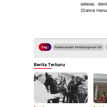
selesai, de
(Dance Henu
Tag :
Pelaksanaan Pembangunan Sd
Berita Terbaru