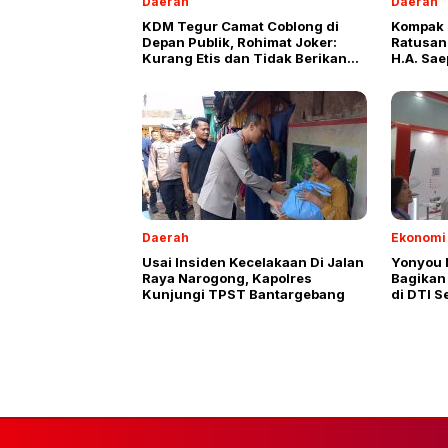
Daerah
Daerah
KDM Tegur Camat Coblong di
Kompak 
Depan Publik, Rohimat Joker:
Ratusan
Kurang Etis dan Tidak Berikan
H.A. Sae
Ruang Penjelasan
Daerah
Ekonomi 
Usai Insiden Kecelakaan Di Jalan
Yonyou 
Raya Narogong, Kapolres
Bagikan 
Kunjungi TPST Bantargebang
di DTI S