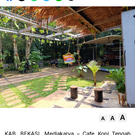
A
A
A
KAB. BEKASI, Mediakarya – Cafe Kopi Tengah