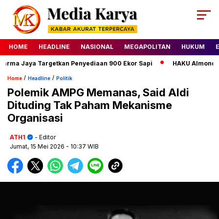
HOME
HEADLINE
NASIONAL
MEGAPOLITAN
HUKUM
ma Jaya Targetkan Penyediaan 900 Ekor Sapi
HAKU Almond Clas
/
/
Home
Headline
Politik
Polemik AMPG Memanas, Said Aldi
Dituding Tak Paham Mekanisme
Organisasi
ATH1
- Editor
Jumat, 15 Mei 2026
- 10:37 WIB