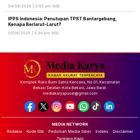
04/08/2026 | 4:55 pm WIB
IPPS Indonesia: Penutupan TPST Bantargebang,
Kenapa Berlarut-Larut?
01/08/2026 | 5:34 pm WIB
Komplek Ruko Bumi Satria Kencana, No 01, Kecamatan
Bekasi Selatan-Kota Bekasi, Jawa Barat.
mediakaryapusat@gmail.com
MEDIA NETWORK
Redaksi
Kode Etik
Pedoman Media Siber
Indeks
Disclaimer
Tentang Kami