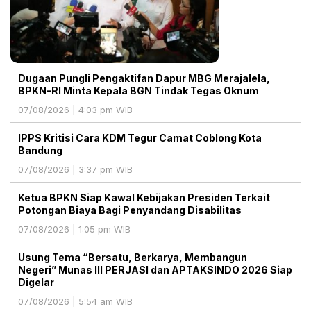
Dugaan Pungli Pengaktifan Dapur MBG Merajalela,
BPKN-RI Minta Kepala BGN Tindak Tegas Oknum
07/08/2026 | 4:03 pm WIB
IPPS Kritisi Cara KDM Tegur Camat Coblong Kota
Bandung
07/08/2026 | 3:37 pm WIB
Ketua BPKN Siap Kawal Kebijakan Presiden Terkait
Potongan Biaya Bagi Penyandang Disabilitas
07/08/2026 | 1:05 pm WIB
Usung Tema “Bersatu, Berkarya, Membangun
Negeri” Munas III PERJASI dan APTAKSINDO 2026 Siap
Digelar
07/08/2026 | 5:54 am WIB